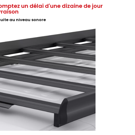
omptez un délai d'une dizaine de jour
ivraison
duite au niveau sonore