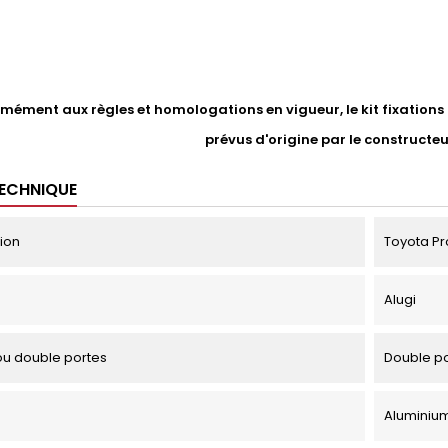
ément aux règles et homologations en vigueur, le kit fixations li
prévus d'origine par le constructe
TECHNIQUE
tion
Toyota P
Alugi
u double portes
Double p
Aluminiu