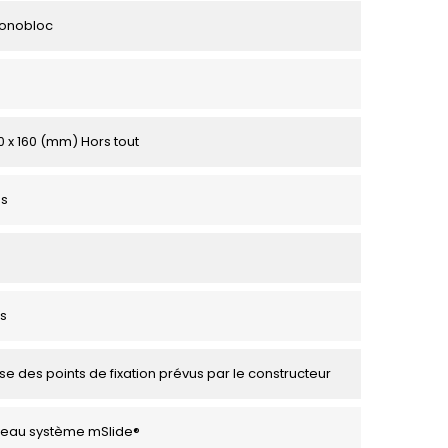
Monobloc
0 x 160 (mm) Hors tout
es
s
se des points de fixation prévus par le constructeur
veau système mSlide®