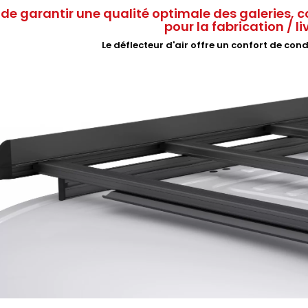
 de garantir une qualité optimale des galeries, c
pour la fabrication / l
Le déflecteur d'air offre un confort de con