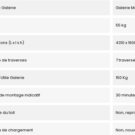
 Galerie
Galerie 
55 kg
ns (L x l x h)
4310 x 160
 de traverses
7 travers
Utile Galerie
150 Kg
e montage indicatif
30 minute
 du toit
Non, repri
u de chargement
Non, nou