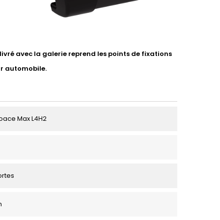
vré avec la galerie reprend les points de fixations
ur automobile.
roace Max L4H2
ortes
m