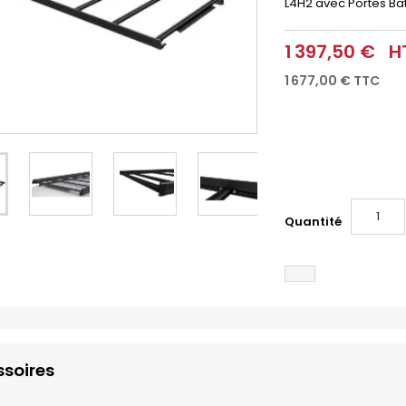
L4H2 avec Portes Ba
1 397,50 €
H
1 677,00 €
TTC
Quantité
soires