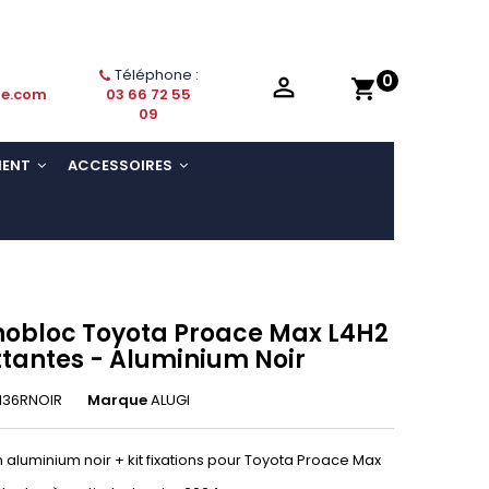
Téléphone :
0

shopping_cart
ie.com
03 66 72 55
09
MENT
ACCESSOIRES
nobloc Toyota Proace Max L4H2
ttantes - Aluminium Noir
136RNOIR
Marque
ALUGI
aluminium noir + kit fixations pour Toyota Proace Max