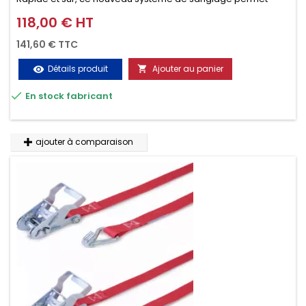
d’arrimer le chargement sur la galerie en moins d’une
118,00 € HT
Prix
minute.
141,60 € TTC
Détails produit
Ajouter au panier
visibility


En stock fabricant
ajouter à comparaison