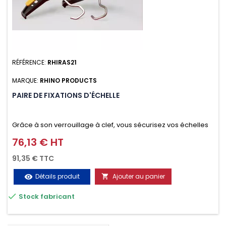
RÉFÉRENCE:
RHIRAS21
MARQUE:
RHINO PRODUCTS
PAIRE DE FIXATIONS D'ÉCHELLE
Grâce à son verrouillage à clef, vous sécurisez vos échelles
d'un seul geste aussi bien contre le vol que pendant le
76,13 € HT
Prix
transport. Référence vendue par paire.
91,35 € TTC
Détails produit
Ajouter au panier
visibility


Stock fabricant