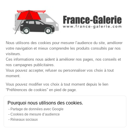

NOS MARQUES DE GALERIES

VOTRE COMPTE
Site protégé par reCAPTCHA.
Vie privée
-
Termes
Nous utilisons des cookies pour mesurer l’audience du site, améliorer
votre navigation et mieux comprendre les produits consultés par nos
LETTRE D'INFORMATIONS
visiteurs.
Ces informations nous aident à améliorer nos pages, nos conseils et
nos campagnes publicitaires.
Vous pouvez accepter, refuser ou personnaliser vos choix à tout
moment.
SUIVEZ-NOUS
Vous pouvez modifier vos choix à tout moment depuis le lien
“Préférences de cookies” en pied de page.
Gérer mes cookies
Pourquoi nous utilisons des cookies.
© Copyright 2026 France Galerie. Tous droits reservés.
Partage de données avec Google
Cookies de mesure d’audience
Réseaux sociaux