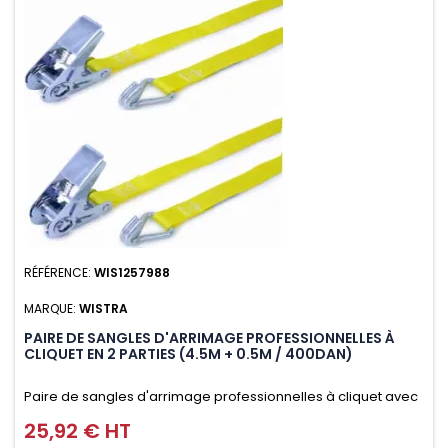
RÉFÉRENCE:
WIS1257988
MARQUE:
WISTRA
PAIRE DE SANGLES D'ARRIMAGE PROFESSIONNELLES À
CLIQUET EN 2 PARTIES (4.5M + 0.5M / 400DAN)
Paire de sangles d'arrimage professionnelles à cliquet avec
crochet en 2 parties (4.5M + 0.5M / 400daN), simple et rapide
25,92 € HT
Prix