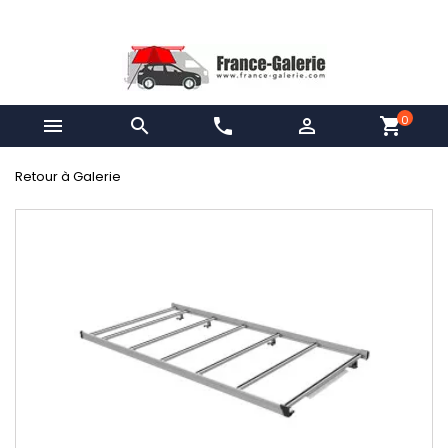
0


phone

shopping_cart
Retour à Galerie