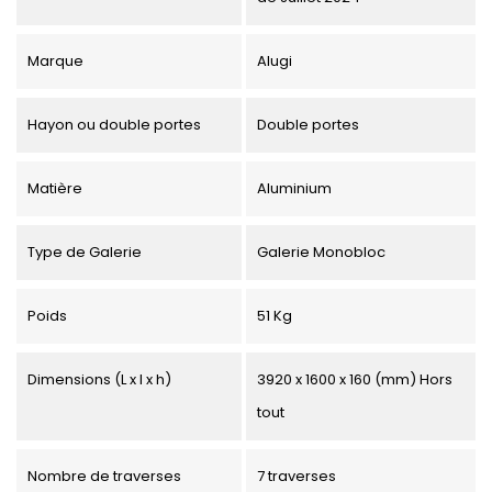
Marque
Alugi
Hayon ou double portes
Double portes
Matière
Aluminium
Type de Galerie
Galerie Monobloc
Poids
51 Kg
Dimensions (L x l x h)
3920 x 1600 x 160 (mm) Hors
tout
Nombre de traverses
7 traverses