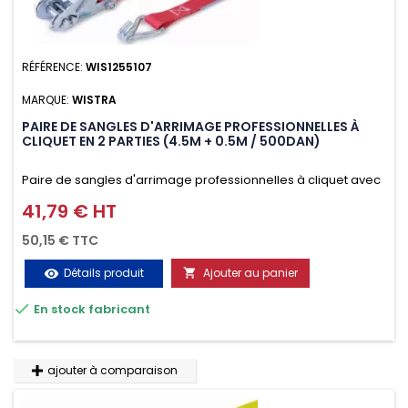
RÉFÉRENCE:
WIS1255107
MARQUE:
WISTRA
PAIRE DE SANGLES D'ARRIMAGE PROFESSIONNELLES À
CLIQUET EN 2 PARTIES (4.5M + 0.5M / 500DAN)
Paire de sangles d'arrimage professionnelles à cliquet avec
crochet en 2 parties (4.5M + 0.5M / 500daN), simple et rapide
41,79 € HT
Prix
d'utilisation. Permet d'arrimer et de sécuriser vos
50,15 € TTC
chargements pendant le transport. Matière polyester très
Détails produit
Ajouter au panier
visibility

résistante aux UV et aux variations de températures,

En stock fabricant
n'absorbe pas l'eau.
ajouter à comparaison