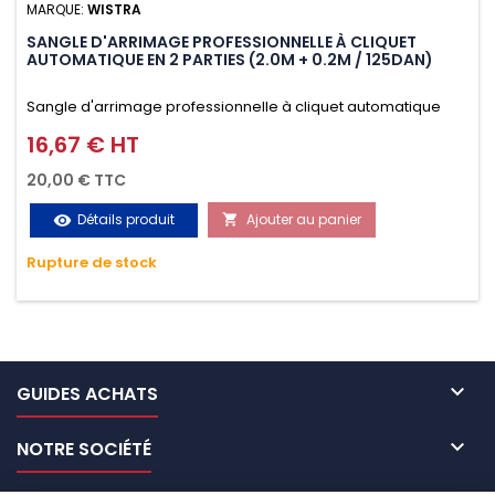
MARQUE:
WISTRA
SANGLE D'ARRIMAGE PROFESSIONNELLE À CLIQUET
AUTOMATIQUE EN 2 PARTIES (2.0M + 0.2M / 125DAN)
Sangle d'arrimage professionnelle à cliquet automatique
avec crochet S en 2 parties (2.0M + 0.2M / 125daN), simple et
16,67 € HT
Prix
rapide d'utilisation. Permet d'arrimer et de sécuriser
20,00 € TTC
vos chargements pendant le transport. Matière polyester
Détails produit
Ajouter au panier
visibility

très résistante aux UV et aux variations de températures,
Rupture de stock
n'absorbe pas l'eau.

GUIDES ACHATS

NOTRE SOCIÉTÉ