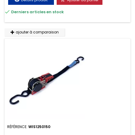
visibility
transport. Matière polyester très résistante aux UV et aux

Derniers articles en stock
variations de températures, n'absorbe pas l'eau.
ajouter à comparaison
RÉFÉRENCE:
WIS1250150