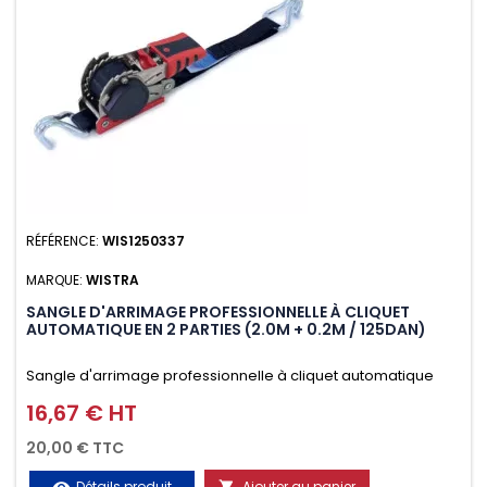
RÉFÉRENCE:
WIS1250337
MARQUE:
WISTRA
SANGLE D'ARRIMAGE PROFESSIONNELLE À CLIQUET
AUTOMATIQUE EN 2 PARTIES (2.0M + 0.2M / 125DAN)
Sangle d'arrimage professionnelle à cliquet automatique
avec crochet deux doigts soudés en J en 2 parties (2.0M +
16,67 € HT
Prix
0.2M / 125daN), simple et rapide d'utilisation. Permet
20,00 € TTC
d'arrimer et de sécuriser vos chargements pendant le
Détails produit
Ajouter au panier
