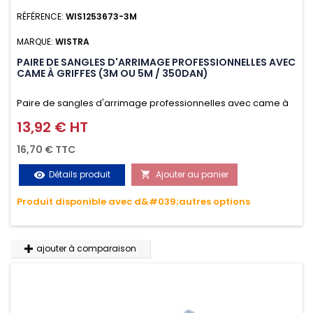
RÉFÉRENCE:
WIS1253673-3M
MARQUE:
WISTRA
PAIRE DE SANGLES D'ARRIMAGE PROFESSIONNELLES AVEC
CAME À GRIFFES (3M OU 5M / 350DAN)
Paire de sangles d'arrimage professionnelles avec came à
griffes (3M ou 5M / 350daN), simple et rapide d'utilisation.
13,92 € HT
Prix
Permet d'arrimer et de sécuriser vos chargements pendant
16,70 € TTC
le transport. Matière polyester très résistante aux UV et aux
Détails produit
Ajouter au panier
visibility

variations de températures, n'absorbe pas l'eau.
Produit disponible avec d&#039;autres options
ajouter à comparaison