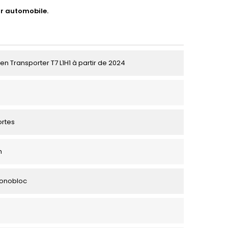
ur automobile.
n Transporter T7 L1H1 à partir de 2024
ortes
m
Monobloc