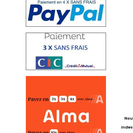
Nouv
indest