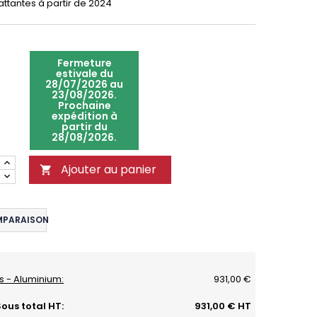
attantes à partir de 2024
Fermeture
estivale du
28/07/2026 au
23/08/2026.
Prochaine
expédition à
partir du
28/08/2026.
Ajouter au panier

MPARAISON
s - Aluminium:
931,00 €
ous total HT:
931,00 € HT