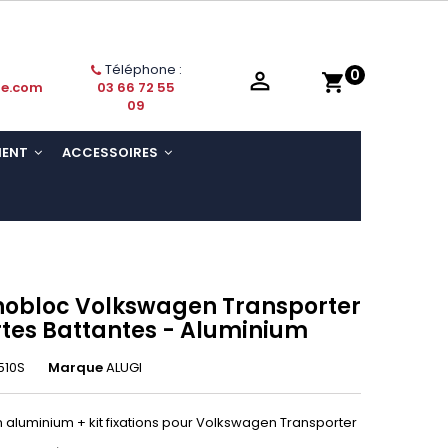
Téléphone :
0

shopping_cart
ie.com
03 66 72 55
09
MENT
ACCESSOIRES
nobloc Volkswagen Transporter
ortes Battantes - Aluminium
510S
Marque
ALUGI
 aluminium + kit fixations pour Volkswagen Transporter