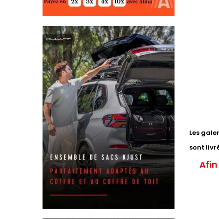
Les gale
sont liv
Afin