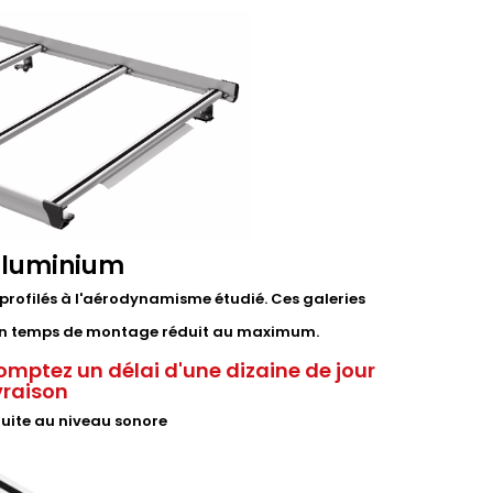
aluminium
profilés à l'aérodynamisme étudié. Ces galeries
t un temps de montage réduit au maximum.
omptez un délai d'une dizaine de jour
ivraison
duite au niveau sonore