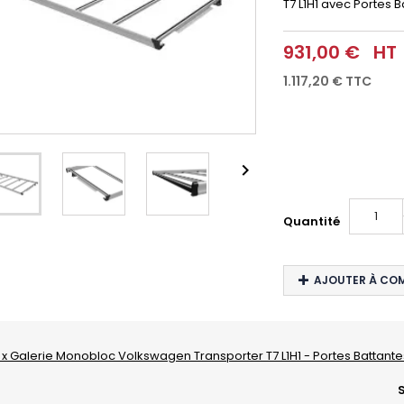
T7 L1H1 avec Portes B
931,00 €
HT
1.117,20 €
TTC

Quantité
AJOUTER À CO
1 x Galerie Monobloc Volkswagen Transporter T7 L1H1 - Portes Battante
S