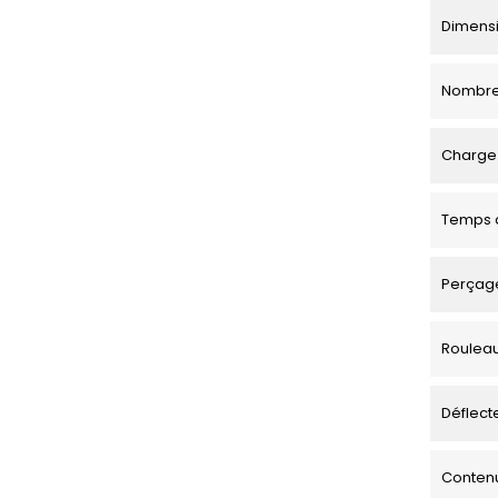
Dimensio
Nombre
Charge 
Temps d
Perçage
Roulea
Déflecte
Contenu