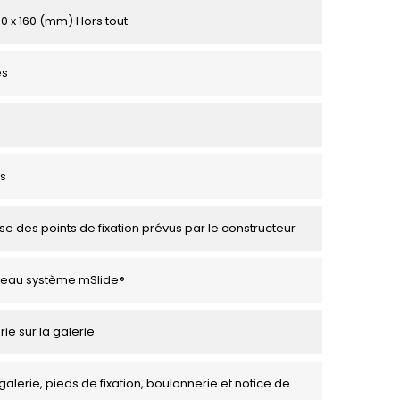
50 x 160 (mm) Hors tout
es
s
se des points de fixation prévus par le constructeur
veau système mSlide®
rie sur la galerie
galerie, pieds de fixation, boulonnerie et notice de