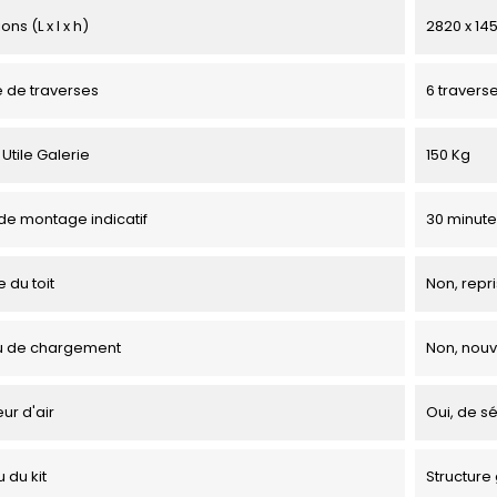
ns (L x l x h)
2820 x 14
 de traverses
6 travers
Utile Galerie
150 Kg
e montage indicatif
30 minute
 du toit
Non, repri
u de chargement
Non, nou
ur d'air
Oui, de sé
 du kit
Structure 