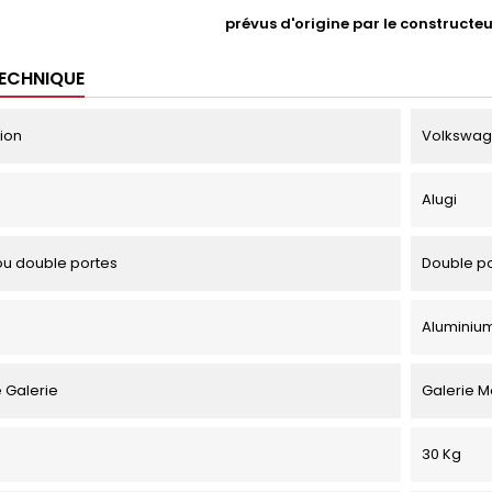
prévus d'origine par le constructe
TECHNIQUE
tion
Volkswage
Alugi
u double portes
Double p
Aluminiu
 Galerie
Galerie 
30 Kg