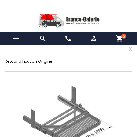
0


phone

shopping_cart
x
Retour à Fixation Origine