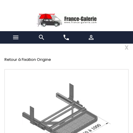


phone

x
Retour à Fixation Origine