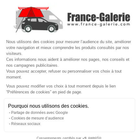

VOTRE COMPTE
Site protégé par reCAPTCHA.
Vie privée
-
Termes
Nous utilisons des cookies pour mesurer l’audience du site, améliorer
LETTRE D'INFORMATIONS
votre navigation et mieux comprendre les produits consultés par nos
visiteurs.
Ces informations nous aident à améliorer nos pages, nos conseils et
nos campagnes publicitaires.
Vous pouvez accepter, refuser ou personnaliser vos choix à tout
SUIVEZ-NOUS
moment.
Vous pouvez modifier vos choix à tout moment depuis le lien
“Préférences de cookies” en pied de page.
Gérer mes cookies
Pourquoi nous utilisons des cookies.
© Copyright 2026 France Galerie. Tous droits reservés.
Partage de données avec Google
Cookies de mesure d’audience
Réseaux sociaux
Consentements certifiés par