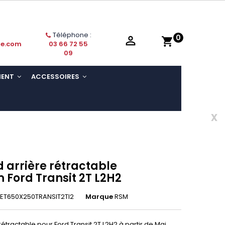
Téléphone :
0

shopping_cart
ie.com
03 66 72 55
09
MENT
ACCESSOIRES
x
 arrière rétractable
Ford Transit 2T L2H2
ET650X250TRANSIT2Tl2
Marque
RSM
étractable pour Ford Transit 2T L2H2 à partir de Mai