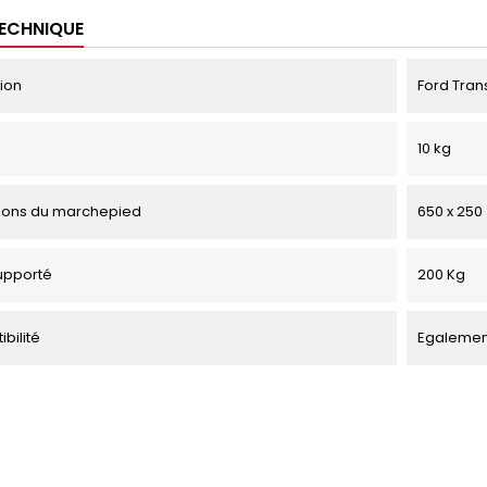
TECHNIQUE
tion
Ford Trans
10 kg
ions du marchepied
650 x 25
upporté
200 Kg
bilité
Egalement