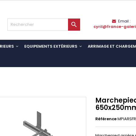
Email :

cyril@france-galer
RIEURS
EQUIPEMENTS EXTÉRIEURS
ARRIMAGE ET CHARGE
Marchepied
650x250mm 
Référence
MPIARSFR
Marchepied arrière r