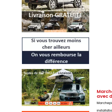
Marche
avec d
Marchepie
installat