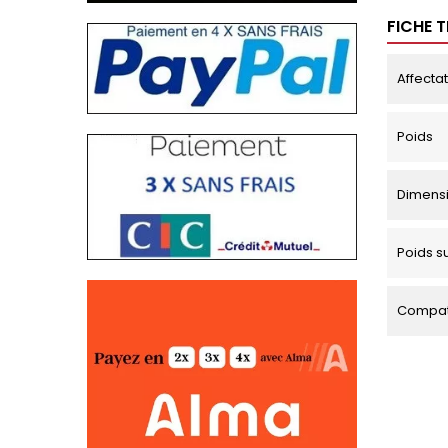
FICHE 
Affecta
Poids
Dimens
Poids s
Compati