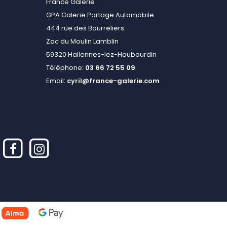
France Galerie
GPA Galerie Portage Automobile
444 rue des Bourreliers
Zac du Moulin Lamblin
59320 Hallennes-lez-Haubourdin
Téléphone:
03 66 72 55 09
Email:
cyril@france-galerie.com
alisez vos préférences pour contrôler la manière dont vos informations sont m