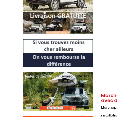
Marche
avec d
Marchepie
installat