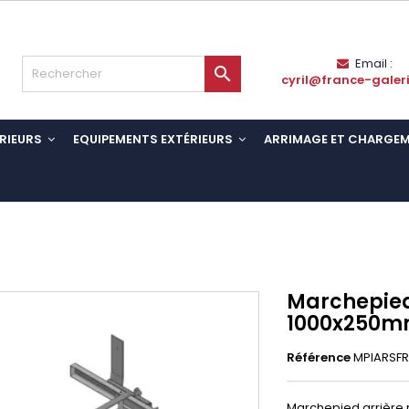
Email :

cyril@france-galer
RIEURS
EQUIPEMENTS EXTÉRIEURS
ARRIMAGE ET CHARGE
Marchepied
1000x250mm
Référence
MPIARSF
Marchepied arrière r