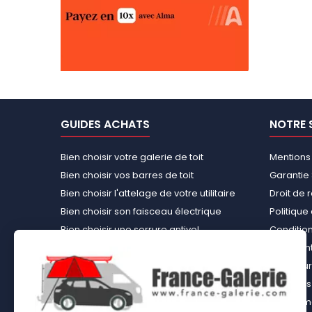
GUIDES ACHATS
NOTRE 
Bien choisir votre galerie de toit
Mentions
Bien choisir vos barres de toit
Garantie 
Bien choisir l'attelage de votre utilitaire
Droit de 
Bien choisir son faisceau électrique
Politiqu
Bien choisir une serrure antivol
Conditions
Bien choisir une tente de toit
Paiement
Choisir le kit d’aménagement loisirs
Rembours
démontable idéal
À propos 
Bien choisir un kit d’habillage bois ou un
équipemen