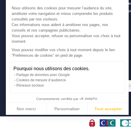
casier bois pour son utilitaire
Contact
Nous utilisons des cookies pour mesurer l’audience du site,
Bien choisir son coffre sur attelage
Plan du s
améliorer votre navigation et mieux comprendre les produits
Comment bien choisir son coffre de toit
consultés par nos visiteurs.
Ces informations nous aident à améliorer nos pages, nos
conseils et nos campagnes publicitaires.
Vous pouvez accepter, refuser ou personnaliser vos choix à tout
moment.
Vous pouvez modifier vos choix à tout moment depuis le lien
“Préférences de cookies” en pied de page.
Pourquoi nous utilisons des cookies.
Partage de données avec Google
Cookies de mesure d’audience
Gérer mes cookies
LETTRE D'INFORMATIONS
Réseaux sociaux
Consentements certifiés par
Non merci
Personnaliser
Tout accepter
Axeptio consent
Plateforme de Gestion du Consentement : Personnalisez vos Options
Notre plateforme vous permet d'adapter et de gérer vos paramètres de conf