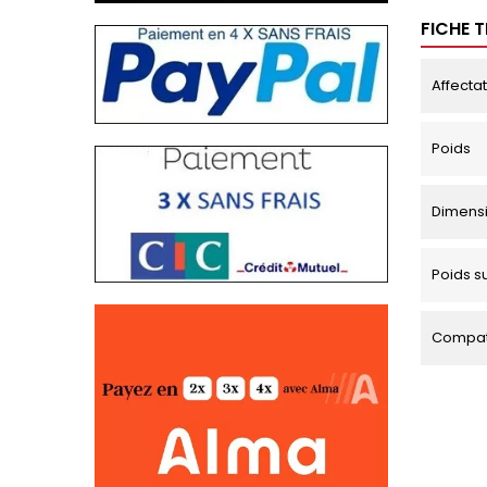
FICHE 
Affecta
Poids
Dimens
Poids s
Compati