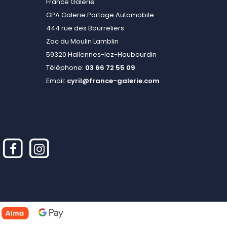
France Galerie
GPA Galerie Portage Automobile
444 rue des Bourreliers
Zac du Moulin Lamblin
59320 Hallennes-lez-Haubourdin
Téléphone:
03 66 72 55 09
Email:
cyril@france-galerie.com
alisez vos préférences pour contrôler la manière dont vos informations sont m