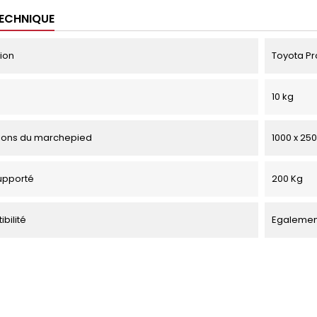
TECHNIQUE
tion
Toyota Pr
10 kg
ions du marchepied
1000 x 25
upporté
200 Kg
bilité
Egalement