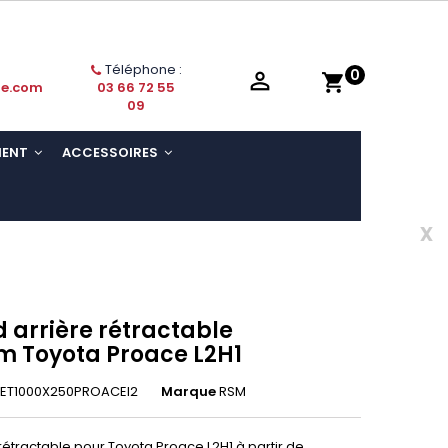
Téléphone :
0

shopping_cart
ie.com
03 66 72 55
09
MENT
ACCESSOIRES
x
 arrière rétractable
 Toyota Proace L2H1
RET1000X250PROACEl2
Marque
RSM
étractable pour Toyota Proace L2H1 à partir de