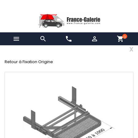
0


phone

shopping_cart
x
Retour à Fixation Origine