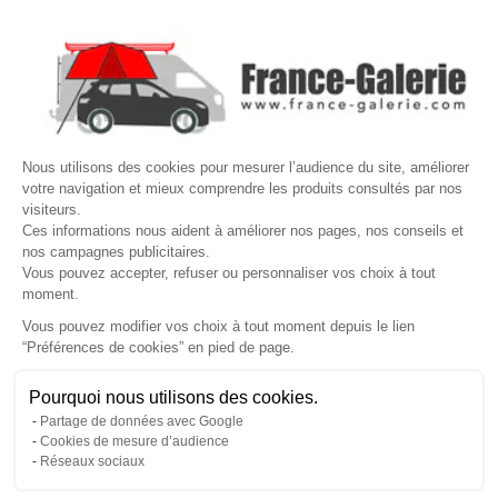

NOS MARQUES DE GALERIES

VOTRE COMPTE
Site protégé par reCAPTCHA.
Vie privée
-
Termes
Nous utilisons des cookies pour mesurer l’audience du site, améliorer
LETTRE D'INFORMATIONS
votre navigation et mieux comprendre les produits consultés par nos
visiteurs.
Ces informations nous aident à améliorer nos pages, nos conseils et
nos campagnes publicitaires.
Vous pouvez accepter, refuser ou personnaliser vos choix à tout
SUIVEZ-NOUS
moment.
Vous pouvez modifier vos choix à tout moment depuis le lien
“Préférences de cookies” en pied de page.
Gérer mes cookies
Pourquoi nous utilisons des cookies.
© Copyright 2026 France Galerie. Tous droits reservés.
Partage de données avec Google
Cookies de mesure d’audience
Réseaux sociaux