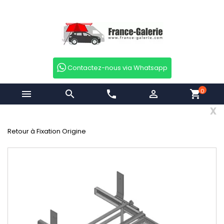
Contactez-nous via Whatsapp
0


phone

shopping_cart
x
Retour à Fixation Origine