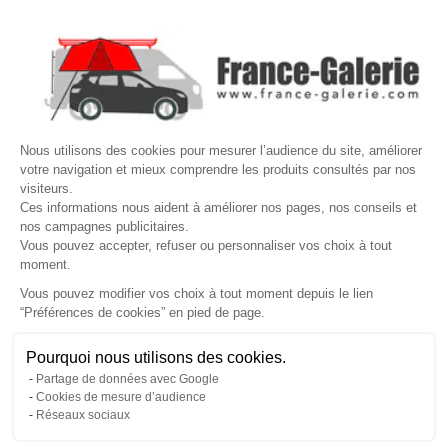

NOS MARQUES DE GALERIES

VOTRE COMPTE
Site protégé par reCAPTCHA.
Vie privée
-
Termes
Nous utilisons des cookies pour mesurer l’audience du site, améliorer
LETTRE D'INFORMATIONS
votre navigation et mieux comprendre les produits consultés par nos
visiteurs.
Ces informations nous aident à améliorer nos pages, nos conseils et
nos campagnes publicitaires.
Vous pouvez accepter, refuser ou personnaliser vos choix à tout
SUIVEZ-NOUS
moment.
Vous pouvez modifier vos choix à tout moment depuis le lien
“Préférences de cookies” en pied de page.
Gérer mes cookies
Pourquoi nous utilisons des cookies.
© Copyright 2026 France Galerie. Tous droits reservés.
Partage de données avec Google
Cookies de mesure d’audience
Réseaux sociaux