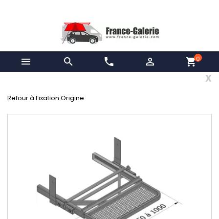
0


phone

shopping_cart
x
Retour à Fixation Origine