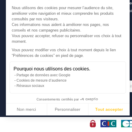
casier bois pour son utilitaire
Contact
Nous utilisons des cookies pour mesurer l’audience du site,
Bien choisir son coffre sur attelage
Plan du s
améliorer votre navigation et mieux comprendre les produits
Comment bien choisir son coffre de toit
consultés par nos visiteurs.
Ces informations nous aident à améliorer nos pages, nos
conseils et nos campagnes publicitaires.
Vous pouvez accepter, refuser ou personnaliser vos choix à tout
moment.
Vous pouvez modifier vos choix à tout moment depuis le lien
“Préférences de cookies” en pied de page.
Pourquoi nous utilisons des cookies.
Partage de données avec Google
Cookies de mesure d’audience
Gérer mes cookies
LETTRE D'INFORMATIONS
Réseaux sociaux
Consentements certifiés par
Non merci
Personnaliser
Tout accepter
Axeptio consent
Plateforme de Gestion du Consentement : Personnalisez vos Options
Notre plateforme vous permet d'adapter et de gérer vos paramètres de conf