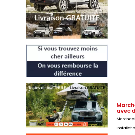
Marche
avec d
Marchepie
installat