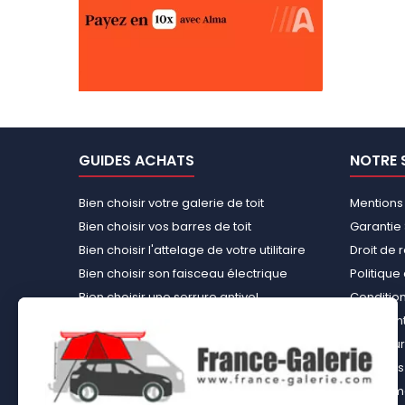
GUIDES ACHATS
NOTRE 
Bien choisir votre galerie de toit
Mentions
Bien choisir vos barres de toit
Garantie 
Bien choisir l'attelage de votre utilitaire
Droit de 
Bien choisir son faisceau électrique
Politiqu
Bien choisir une serrure antivol
Conditions
Bien choisir une tente de toit
Paiement
Choisir le kit d’aménagement loisirs
Rembours
démontable idéal
À propos 
Bien choisir un kit d’habillage bois ou un
équipemen