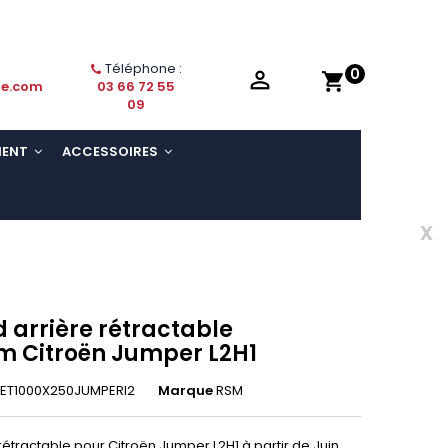
Téléphone :
0

shopping_cart
ie.com
03 66 72 55
09
MENT
ACCESSOIRES
x
 arrière rétractable
 Citroën Jumper L2H1
ET1000X250JUMPERl2
Marque
RSM
étractable pour Citroën Jumper L2H1 à partir de Juin