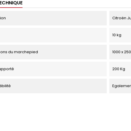
TECHNIQUE
tion
Citroën J
10 kg
ions du marchepied
1000 x 25
upporté
200 Kg
bilité
Egalement