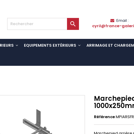
Email :

cyril@france-galer
RIEURS
EQUIPEMENTS EXTÉRIEURS
ARRIMAGE ET CHARGE
Marchepied
1000x250mm
Référence
MPIARSFR
Marchepied arrière r