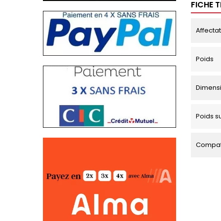
FICHE 
Affecta
Poids
Dimens
Poids s
Compati