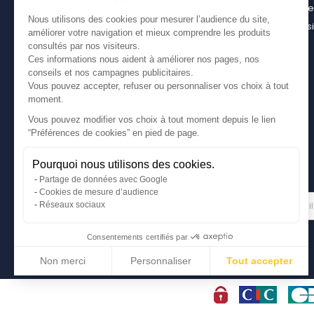
casier bois pour son utilitaire
Contact
Nous utilisons des cookies pour mesurer l’audience du site,
Bien choisir son coffre sur attelage
Plan du s
améliorer votre navigation et mieux comprendre les produits
Comment bien choisir son coffre de toit
consultés par nos visiteurs.
Ces informations nous aident à améliorer nos pages, nos
conseils et nos campagnes publicitaires.
Vous pouvez accepter, refuser ou personnaliser vos choix à tout
moment.
Vous pouvez modifier vos choix à tout moment depuis le lien
“Préférences de cookies” en pied de page.
Pourquoi nous utilisons des cookies.
Partage de données avec Google
Cookies de mesure d’audience
Gérer mes cookies
LETTRE D'INFORMATIONS
Réseaux sociaux
Consentements certifiés par
Non merci
Personnaliser
Tout accepter
Axeptio consent
Plateforme de Gestion du Consentement : Personnalisez vos Options
Notre plateforme vous permet d'adapter et de gérer vos paramètres de conf