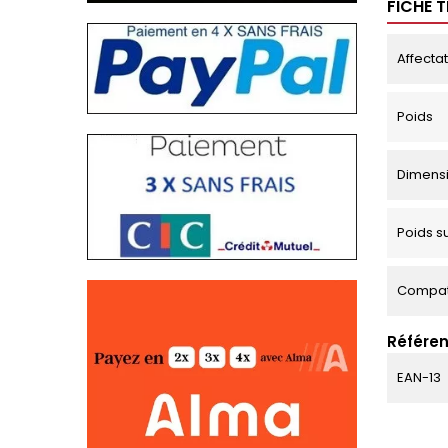
FICHE 
Affecta
Poids
Dimens
Poids s
Compati
Référen
EAN-13