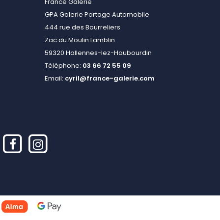
France Galerie
GPA Galerie Portage Automobile
444 rue des Bourreliers
Zac du Moulin Lamblin
59320 Hallennes-lez-Haubourdin
Téléphone:
03 66 72 55 09
Email:
cyril@france-galerie.com
alisez vos préférences pour contrôler la manière dont vos informations sont m