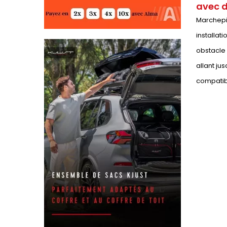
avec d
Marchepie
installat
obstacle 
allant ju
compatibl