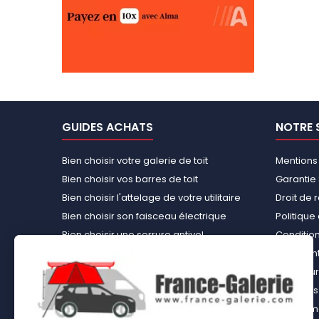
GUIDES ACHATS
NOTRE 
Bien choisir votre galerie de toit
Mentions
Bien choisir vos barres de toit
Garantie 
Bien choisir l'attelage de votre utilitaire
Droit de 
Bien choisir son faisceau électrique
Politiqu
Bien choisir une serrure antivol
Conditions
Bien choisir une tente de toit
Paiement
Choisir le kit d’aménagement loisirs
Rembours
démontable idéal
À propos 
Bien choisir un kit d’habillage bois ou un
équipemen