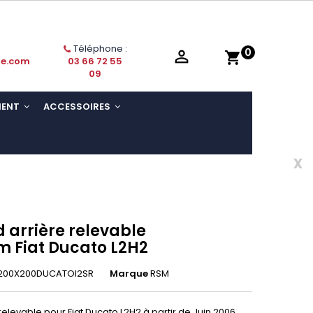
Téléphone :
0

shopping_cart
ie.com
03 66 72 55
09
MENT
ACCESSOIRES
x
 arrière relevable
 Fiat Ducato L2H2
1200X200DUCATOl2SR
Marque
RSM
elevable pour Fiat Ducato L2H2 à partir de Juin 2006.