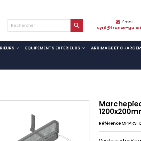
Email :

cyril@france-galer
RIEURS
EQUIPEMENTS EXTÉRIEURS
ARRIMAGE ET CHARGE
Marchepied
1200x200mm
Référence
MPIARSF
Marchepied arrière r