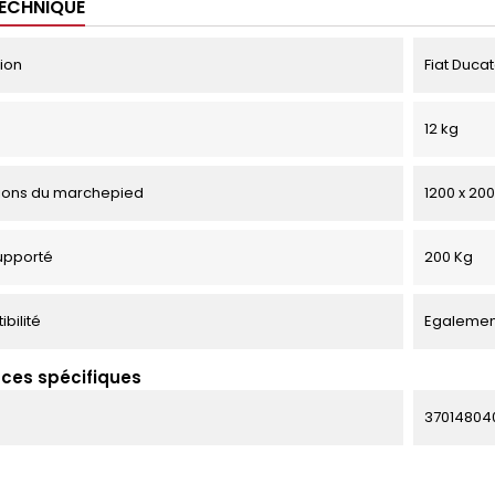
TECHNIQUE
tion
Fiat Ducat
12 kg
ions du marchepied
1200 x 20
upporté
200 Kg
bilité
Egalement
ces spécifiques
37014804