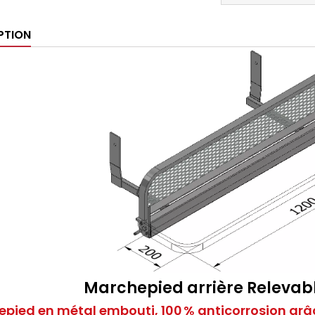
PTION
Marchepied arrière Releva
pied en métal embouti, 100 % anticorrosion grâc