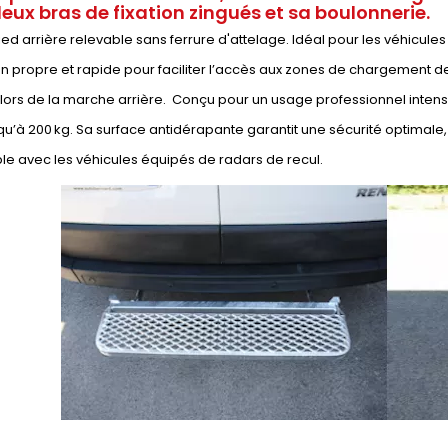
eux bras de fixation zingués et sa boulonnerie.
d arrière relevable sans ferrure d'attelage. Idéal pour les véhicule
ion propre et rapide pour faciliter l’accès aux zones de chargement des 
lors de la marche arrière. Conçu pour un usage professionnel intens
squ’à 200 kg. Sa surface antidérapante garantit une sécurité optimal
e avec les véhicules équipés de radars de recul.