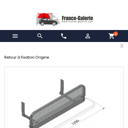
0


phone

shopping_cart
x
Retour à Fixation Origine