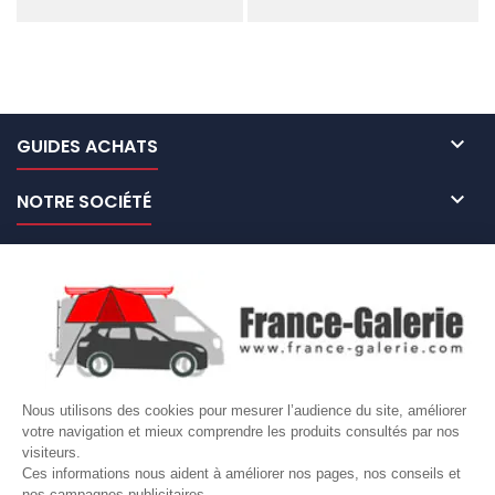

GUIDES ACHATS

NOTRE SOCIÉTÉ

NOS MARQUES DE GALERIES

VOTRE COMPTE
Site protégé par reCAPTCHA.
Vie privée
-
Termes
Nous utilisons des cookies pour mesurer l’audience du site, améliorer
votre navigation et mieux comprendre les produits consultés par nos
LETTRE D'INFORMATIONS
visiteurs.
Ces informations nous aident à améliorer nos pages, nos conseils et
nos campagnes publicitaires.