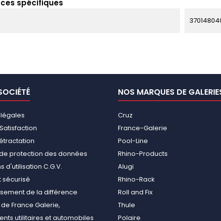
ces spécifiques
37014804
SOCIÉTÉ
NOS MARQUES DE GALERIE
 légales
Cruz
Satisfaction
France-Galerie
rétractation
Pool-Line
e de protection des données
Rhino-Products
 d'utilisation C.G.V.
Alugi
 sécurisé
Rhino-Rack
ement de la différence
Roll and Fix
de France Galerie,
Thule
ts utilitaires et automobiles
Polaire