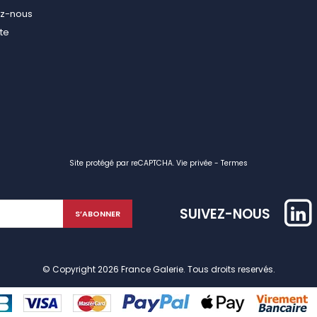
ez-nous
ite
Site protégé par reCAPTCHA.
Vie privée
-
Termes
SUIVEZ-NOUS
© Copyright 2026 France Galerie. Tous droits reservés.
identialité, en garantissant la conformité avec les réglementations. Personn