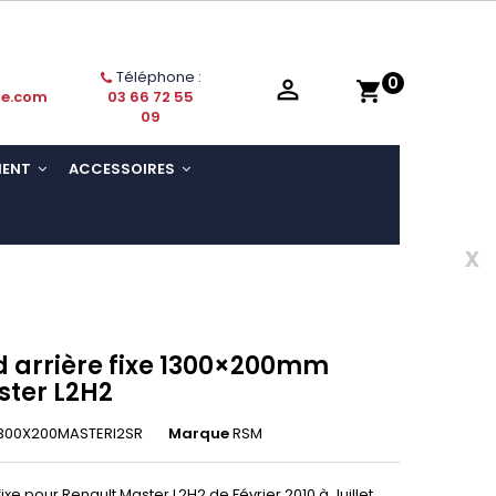
Téléphone :
0

shopping_cart
ie.com
03 66 72 55
09
MENT
ACCESSOIRES
x
 arrière fixe 1300×200mm
ster L2H2
300X200MASTERl2SR
Marque
RSM
xe pour Renault Master L2H2 de Février 2010 à Juillet