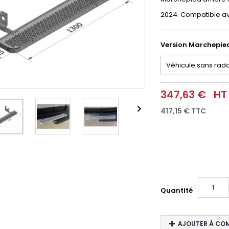
2024. Compatible av
Version Marchepie
347,63 €
HT

417,15 €
TTC
Quantité
AJOUTER À CO