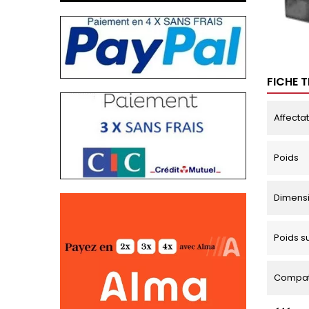
FICHE 
Affecta
Poids
Dimens
Poids s
Compati