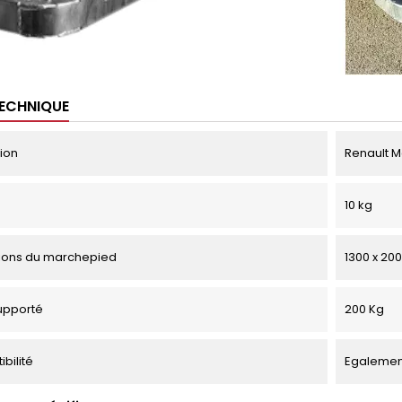
TECHNIQUE
tion
Renault Ma
10 kg
ions du marchepied
1300 x 20
upporté
200 Kg
bilité
Egalement