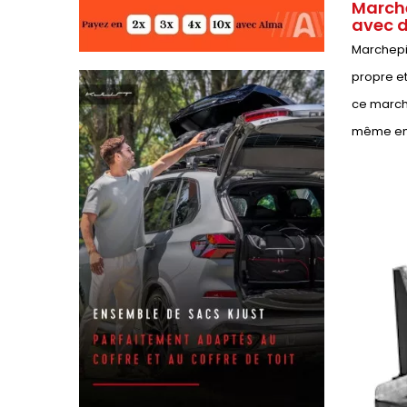
Marche
avec d
Marchepie
propre et
ce marche
même en 