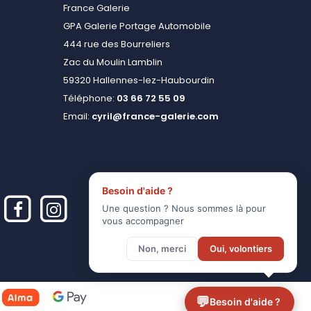
France Galerie
GPA Galerie Portage Automobile
444 rue des Bourreliers
Zac du Moulin Lamblin
59320 Hallennes-lez-Haubourdin
Téléphone:
03 66 72 55 09
Email:
cyril@france-galerie.com
Besoin d'aide ?
Une question ? Nous sommes là pour
vous accompagner
Non, merci
Oui, volontiers
💬
Besoin d'aide ?
alisez vos préférences pour contrôler la manière dont vos informations sont m