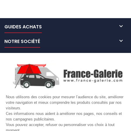

GUIDES ACHATS

NOTRE SOCIÉTÉ

NOS MARQUES DE GALERIES

VOTRE COMPTE
Site protégé par reCAPTCHA.
Vie privée
-
Termes
Nous utilisons des cookies pour mesurer l’audience du site, améliorer
LETTRE D'INFORMATIONS
votre navigation et mieux comprendre les produits consultés par nos
visiteurs.
Ces informations nous aident à améliorer nos pages, nos conseils et
nos campagnes publicitaires.
Vous pouvez accepter, refuser ou personnaliser vos choix à tout
moment.