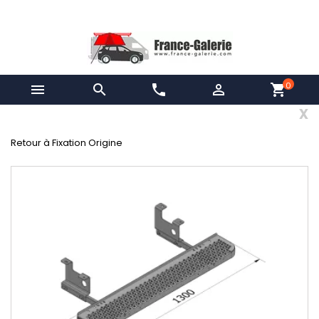
0


phone

shopping_cart
x
Retour à Fixation Origine