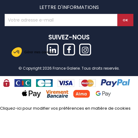
LETTRE D'INFORMATIONS
SUIVEZ-NOUS
Gérer mes cookies
© Copyright 2026 France Galerie. Tous droits reservés.
Cliquez-ici pour modifier vos préférences en matière de cookies
Axeptio consent
Plateforme de Gestion du Consentement : Personnalisez vos Options
Notre plateforme vous permet d'adapter et de gérer vos paramètres de confide