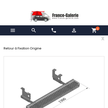
0


phone

shopping_cart
x
Retour à Fixation Origine