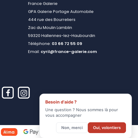
France Galerie
GPA Galerie Portage Automobile
444 rue des Bourreliers
Zac du Moulin Lamblin
59320 Hallennes-lez-Haubourdin
Téléphone:
03 66 72 55 09
Email:
cyril@france-galerie.com
Besoin d'aide ?
Une question ? Nous sommes là pour
vous accompagner
Non, merci
Oui, volontiers