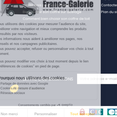
casier bois pour son utilitaire
Contact
Bien choisir son coffre sur attelage
Plan du s
Comment bien choisir son coffre de toit
Nous utilisons des cookies pour mesurer l’audience du site,
améliorer votre navigation et mieux comprendre les produits
consultés par nos visiteurs.
Ces informations nous aident à améliorer nos pages, nos
conseils et nos campagnes publicitaires.
Vous pouvez accepter, refuser ou personnaliser vos choix à tout
moment.
Vous pouvez modifier vos choix à tout moment depuis le lien
“Préférences de cookies” en pied de page.
Pourquoi nous utilisons des cookies.
LETTRE D'INFORMATIONS
Partage de données avec Google
Cookies de mesure d’audience
Gérer mes cookies
Réseaux sociaux
Consentements certifiés par
Non merci
Personnaliser
Tout accepter