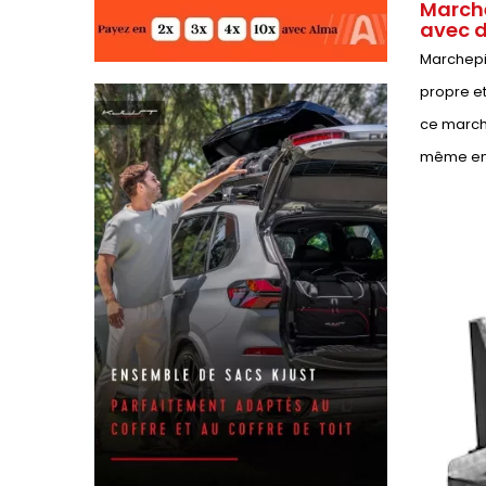
Marche
avec d
Marchepie
propre et
ce marche
même en 