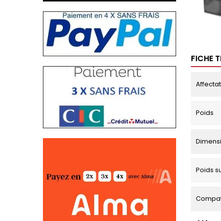
FICHE 
Affecta
Poids
Dimens
Poids s
Compati