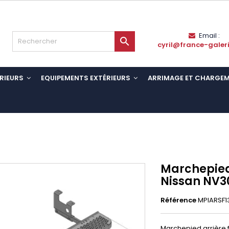
Email :

cyril@france-galer
RIEURS
EQUIPEMENTS EXTÉRIEURS
ARRIMAGE ET CHARGE
Marchepied
Nissan NV3
Référence
MPIARSF1
Marchepied arrière f