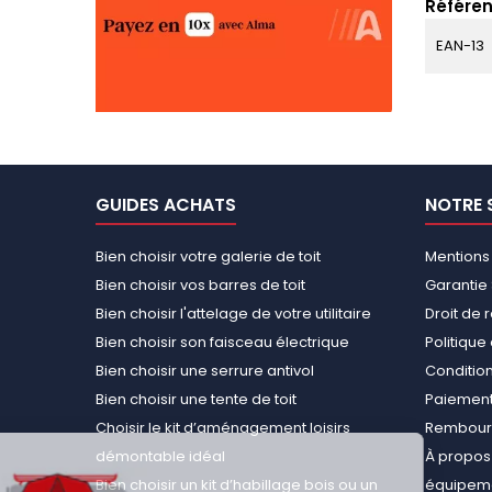
Référen
EAN-13
GUIDES ACHATS
NOTRE 
Bien choisir votre galerie de toit
Mentions
Bien choisir vos barres de toit
Garantie 
Bien choisir l'attelage de votre utilitaire
Droit de 
Bien choisir son faisceau électrique
Politiqu
Bien choisir une serrure antivol
Conditions
Bien choisir une tente de toit
Paiement
Choisir le kit d’aménagement loisirs
Rembours
démontable idéal
À propos 
Bien choisir un kit d’habillage bois ou un
équipemen