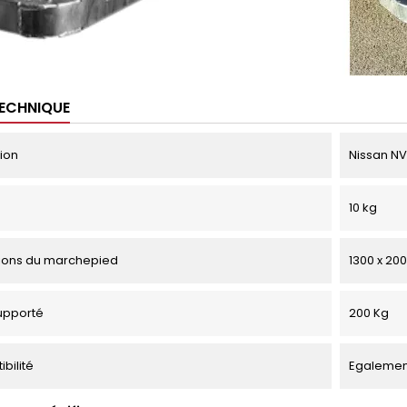
TECHNIQUE
tion
Nissan NV
10 kg
ions du marchepied
1300 x 20
upporté
200 Kg
bilité
Egalement