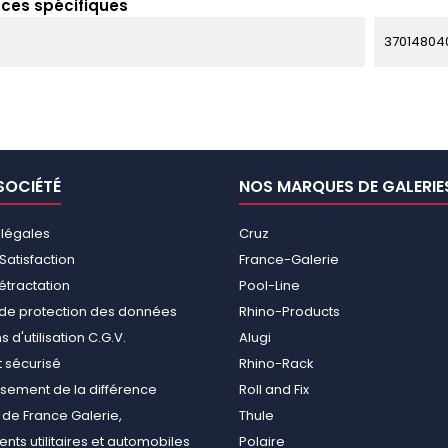
ces spécifiques
370148040
SOCIÉTÉ
NOS MARQUES DE GALERIE
 légales
Cruz
Satisfaction
France-Galerie
rétractation
Pool-Line
e de protection des données
Rhino-Products
 d'utilisation C.G.V.
Alugi
 sécurisé
Rhino-Rack
ement de la différence
Roll and Fix
de France Galerie,
Thule
ts utilitaires et automobiles
Polaire