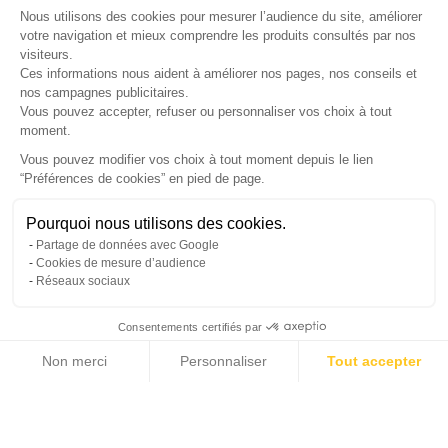
×
Nous utilisons des cookies pour mesurer l’audience du site, améliorer
Nos conseillers vous rappellent du
Lundi au Vendredi
de
8h30 à
votre navigation et mieux comprendre les produits consultés par nos
visiteurs.
17h30
.
Ces informations nous aident à améliorer nos pages, nos conseils et
nos campagnes publicitaires.
Nom
*
Prénom
*
Vous pouvez accepter, refuser ou personnaliser vos choix à tout
moment.
Téléphone
*
Vous pouvez modifier vos choix à tout moment depuis le lien
“Préférences de cookies” en pied de page.
Gérer mes cookies
Jour souhaité
Besoin d'aide ?
Une question ? Nous sommes là pour vous accompagner
Pourquoi nous utilisons des cookies.
Créneau
Message
(facultatif)
Partage de données avec Google
Non, merci
Oui, volontiers
Cookies de mesure d’audience
Réseaux sociaux
Consentements certifiés par
Non merci
Personnaliser
Tout accepter
Annuler
Envoyer
Axeptio consent
Plateforme de Gestion du Consentement : Personnalisez vos Options
Notre plateforme vous permet d'adapter et de gérer vos paramètres de confide