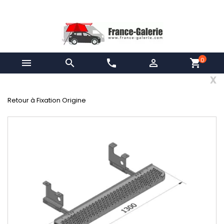
0


phone

shopping_cart
x
Retour à Fixation Origine