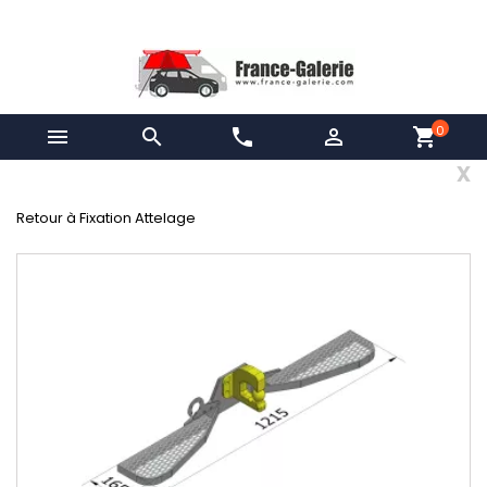
0


phone

shopping_cart
x
Retour à Fixation Attelage