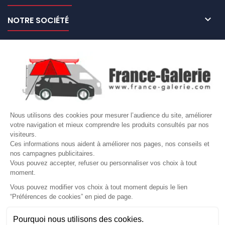

NOTRE SOCIÉTÉ

NOS MARQUES DE GALERIES

VOTRE COMPTE
Site protégé par reCAPTCHA.
Vie privée
-
Termes
Nous utilisons des cookies pour mesurer l’audience du site, améliorer
LETTRE D'INFORMATIONS
votre navigation et mieux comprendre les produits consultés par nos
visiteurs.
Ces informations nous aident à améliorer nos pages, nos conseils et
nos campagnes publicitaires.
Vous pouvez accepter, refuser ou personnaliser vos choix à tout
SUIVEZ-NOUS
moment.
Vous pouvez modifier vos choix à tout moment depuis le lien
“Préférences de cookies” en pied de page.
Gérer mes cookies
Besoin d'aide ?
Une question ? Nous sommes là pour vous accompagner
Pourquoi nous utilisons des cookies.