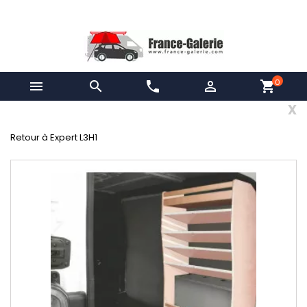
0


phone

shopping_cart
x
Retour à Expert L3H1