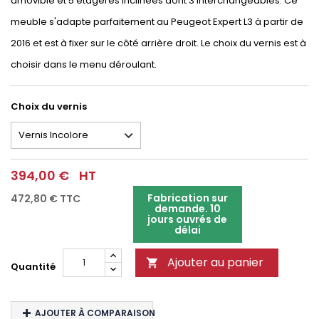
amovible et 5 étagères inclinées dont 3 interchangeables. Ce
meuble s'adapte parfaitement au Peugeot Expert L3 à partir de
2016 et est à fixer sur le côté arrière droit. Le choix du vernis est à
choisir dans le menu déroulant.
Choix du vernis
394,00 €
HT
Fabrication sur
472,80 €
TTC
demande. 10
jours ouvrés de
délai
Ajouter au panier

Quantité
AJOUTER À COMPARAISON