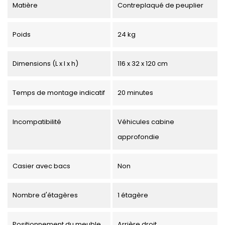
Matière
Contreplaqué de peuplier
Poids
24 kg
Dimensions (L x l x h)
116 x 32 x 120 cm
Temps de montage indicatif
20 minutes
Incompatibilité
Véhicules cabine
approfondie
Casier avec bacs
Non
Nombre d'étagères
1 étagère
Positionnement du meuble
Arrière droit