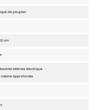
aqué de peuplier
 120 cm
s
lissante latérale électrique
 cabine approfondie
es