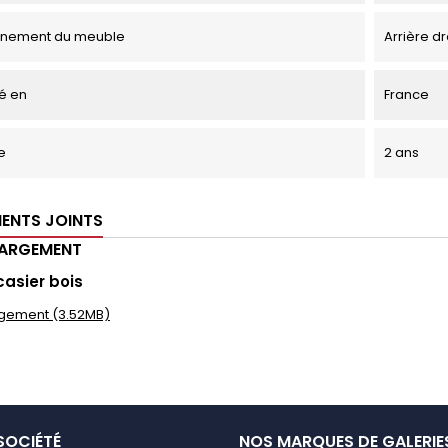
onnement du meuble
Arrière dr
é en
France
e
2 ans
ENTS JOINTS
HARGEMENT
casier bois
gement (3.52MB)
SOCIÉTÉ
NOS MARQUES DE GALERIE