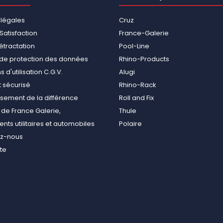
 légales
Cruz
Satisfaction
France-Galerie
rétractation
Pool-Line
e de protection des données
Rhino-Products
 d'utilisation C.G.V.
Alugi
 sécurisé
Rhino-Rack
ement de la différence
Roll and Fix
de France Galerie,
Thule
ts utilitaires et automobiles
Polaire
ez-nous
ite