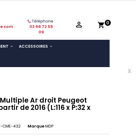
Téléphone :
0

shopping_cart
ie.com
03 66 72 55
09
MENT
ACCESSOIRES
x
 Multiple Ar droit Peugeot
artir de 2016 (L:116 x P:32 x
-CME-432
Marque
MDP