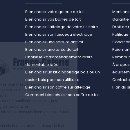
Bien choisir votre galerie de toit
Mentions
Bien choisir vos barres de toit
Garantie 
Bien choisir l'attelage de votre utilitaire
Droit de 
Bien choisir son faisceau électrique
Politiqu
Bien choisir une serrure antivol
Conditions
Bien choisir une tente de toit
Paiement
Choisir le kit d’aménagement loisirs
Rembours
démontable idéal
À propos 
Bien choisir un kit d’habillage bois ou un
équipemen
casier bois pour son utilitaire
Contact
Nous utilisons des cookies pour mesurer l’audience du site,
Bien choisir son coffre sur attelage
Plan du s
améliorer votre navigation et mieux comprendre les produits
Comment bien choisir son coffre de toit
consultés par nos visiteurs.
Ces informations nous aident à améliorer nos pages, nos
conseils et nos campagnes publicitaires.
Vous pouvez accepter, refuser ou personnaliser vos choix à tout
moment.
Vous pouvez modifier vos choix à tout moment depuis le lien