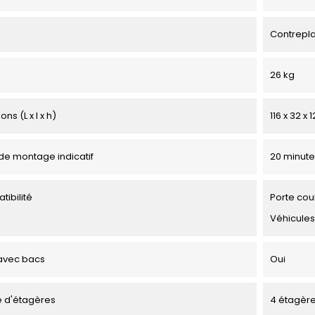
Contrepl
26 kg
ns (L x l x h)
116 x 32 x
e montage indicatif
20 minute
tibilité
Porte cou
Véhicules
avec bacs
Oui
 d'étagères
4 étagèr