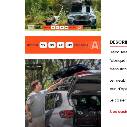
DESCRI
Découvrez
fabriqué 
déroulant
Le meuble
afin d'op
Le casier
Nos casi