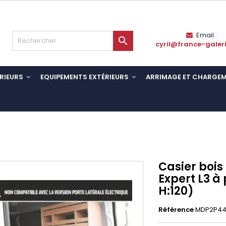
Email :

cyril@france-galer
RIEURS
EQUIPEMENTS EXTÉRIEURS
ARRIMAGE ET CHARGE
Casier bois
Expert L3 à p
H:120)
Référence
MDP2P44