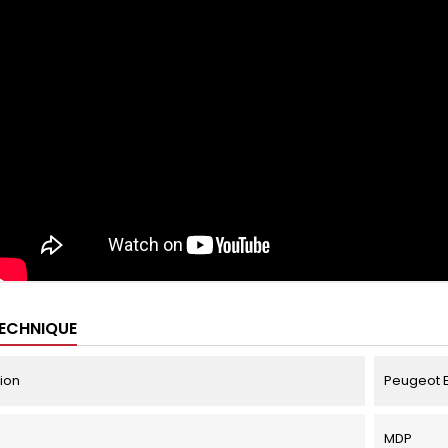
TECHNIQUE
tion
Peugeot Ex
MDP