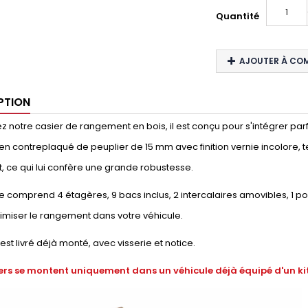
Quantité
AJOUTER À CO
PTION
 notre casier de rangement en bois, il est conçu pour s'intégrer parfaite
en contreplaqué de peuplier de 15 mm avec finition vernie incolore, t
, ce qui lui confère une grande robustesse.
 comprend 4 étagères, 9 bacs inclus, 2 intercalaires amovibles, 1 p
timiser le rangement dans votre véhicule.
 est livré déjà monté, avec visserie et notice.
ers se montent uniquement dans un véhicule déjà équipé d'un kit