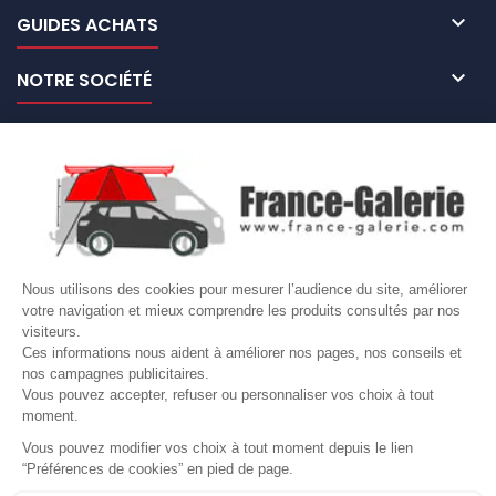

GUIDES ACHATS

NOTRE SOCIÉTÉ

NOS MARQUES DE GALERIES

VOTRE COMPTE
Site protégé par reCAPTCHA.
Vie privée
-
Termes
Nous utilisons des cookies pour mesurer l’audience du site, améliorer
LETTRE D'INFORMATIONS
votre navigation et mieux comprendre les produits consultés par nos
visiteurs.
Ces informations nous aident à améliorer nos pages, nos conseils et
nos campagnes publicitaires.
Vous pouvez accepter, refuser ou personnaliser vos choix à tout
SUIVEZ-NOUS
moment.
Vous pouvez modifier vos choix à tout moment depuis le lien
“Préférences de cookies” en pied de page.
Gérer mes cookies