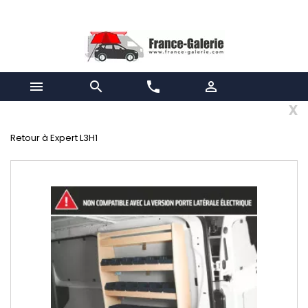


phone

x
Retour à Expert L3H1