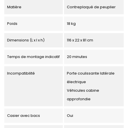
Matière
Contreplaqué de peuplier
Poids
18 kg
Dimensions (L x l x h)
116 x 22 x 81 cm
Temps de montage indicatif
20 minutes
Incompatibilité
Porte coulissante latérale
électrique
Véhicules cabine
approfondie
Casier avec bacs
Oui