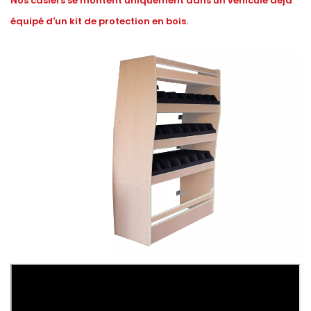
Nos casiers se montent uniquement dans un véhicule déjà
équipé d'un kit de protection en bois.