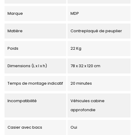
Marque
MDP
Matière
Contreplaqué de peuplier
Poids
22 Kg
Dimensions (L x l x h)
78 x 32 x 120 cm
Temps de montage indicatif
20 minutes
Incompatibilité
Véhicules cabine
approfondie
Casier avec bacs
Oui