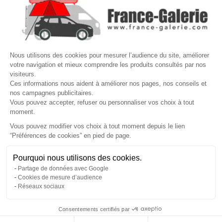

VOTRE COMPTE
Site protégé par reCAPTCHA.
Vie privée
-
Termes
Nous utilisons des cookies pour mesurer l’audience du site, améliorer
LETTRE D'INFORMATIONS
votre navigation et mieux comprendre les produits consultés par nos
visiteurs.
Ces informations nous aident à améliorer nos pages, nos conseils et
nos campagnes publicitaires.
Vous pouvez accepter, refuser ou personnaliser vos choix à tout
SUIVEZ-NOUS
moment.
Vous pouvez modifier vos choix à tout moment depuis le lien
“Préférences de cookies” en pied de page.
Gérer mes cookies
Pourquoi nous utilisons des cookies.
© Copyright 2026 France Galerie. Tous droits reservés.
Partage de données avec Google
Cookies de mesure d’audience
Réseaux sociaux
Consentements certifiés par