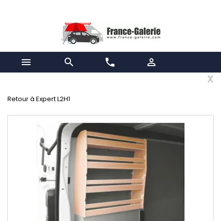


phone

x
Retour à Expert L2H1