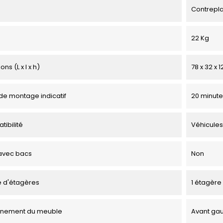
Contrepl
22 Kg
ns (L x l x h)
78 x 32 x 
e montage indicatif
20 minute
tibilité
Véhicules
avec bacs
Non
 d'étagères
1 étagère
onnement du meuble
Avant ga