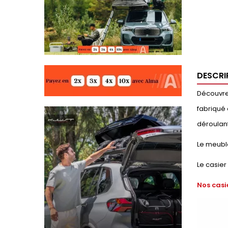
DESCRI
Découvrez
fabriqué 
déroulant
Le meubl
Le casier
Nos casi