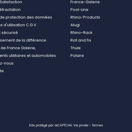
Satisfaction
France-Galerie
rétractation
Pool-Line
e de protection des données
Rhino-Products
 d'utilisation C.G.V.
Alugi
 sécurisé
Rhino-Rack
ement de la différence
Roll and Fix
de France Galerie,
Thule
ts utilitaires et automobiles
Polaire
ez-nous
ite
Site protégé par reCAPTCHA.
Vie privée
-
Termes