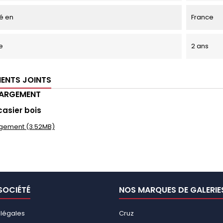
é en
France
e
2 ans
ENTS JOINTS
HARGEMENT
casier bois
gement (3.52MB)
SOCIÉTÉ
NOS MARQUES DE GALERIE
 légales
Cruz