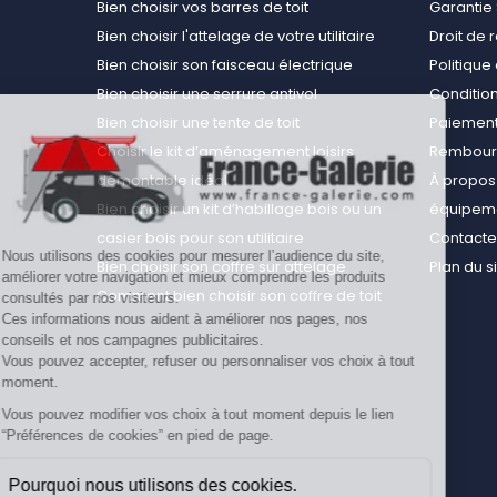
Bien choisir vos barres de toit
Garantie 
Bien choisir l'attelage de votre utilitaire
Droit de 
Bien choisir son faisceau électrique
Politiqu
Bien choisir une serrure antivol
Conditions
Bien choisir une tente de toit
Paiement
Choisir le kit d’aménagement loisirs
Rembours
démontable idéal
À propos 
Bien choisir un kit d’habillage bois ou un
équipemen
casier bois pour son utilitaire
Contact
Nous utilisons des cookies pour mesurer l’audience du site,
Bien choisir son coffre sur attelage
Plan du s
améliorer votre navigation et mieux comprendre les produits
Comment bien choisir son coffre de toit
consultés par nos visiteurs.
Ces informations nous aident à améliorer nos pages, nos
conseils et nos campagnes publicitaires.
Vous pouvez accepter, refuser ou personnaliser vos choix à tout
moment.
Vous pouvez modifier vos choix à tout moment depuis le lien
“Préférences de cookies” en pied de page.
Pourquoi nous utilisons des cookies.