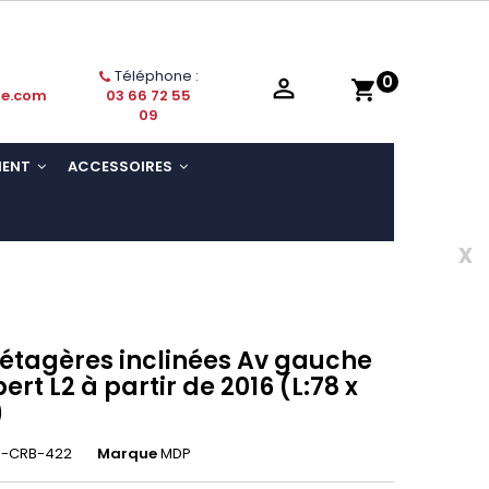
Téléphone :
0

shopping_cart
ie.com
03 66 72 55
09
MENT
ACCESSOIRES
x
 étagères inclinées Av gauche
rt L2 à partir de 2016 (L:78 x
)
-CRB-422
Marque
MDP