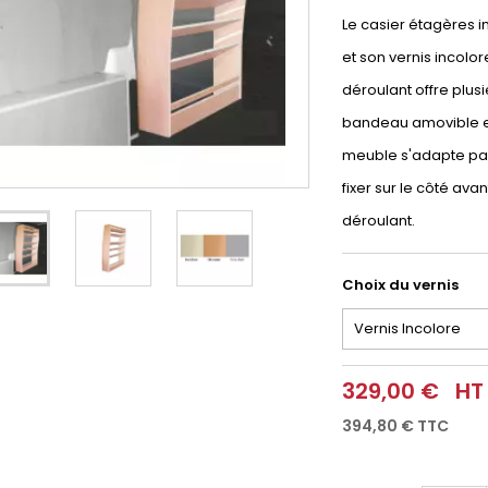
Le casier étagères i
et son vernis incolor
déroulant offre plusi
bandeau amovible et
meuble s'adapte parf
fixer sur le côté ava
déroulant.
Choix du vernis
329,00 €
HT
394,80 €
TTC