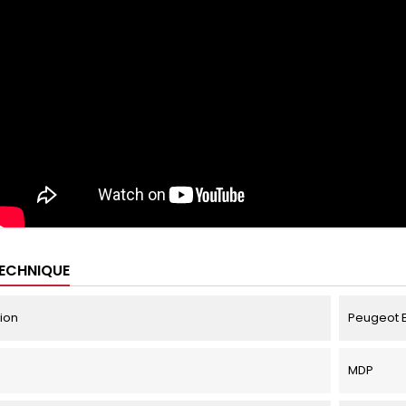
TECHNIQUE
tion
Peugeot Ex
MDP