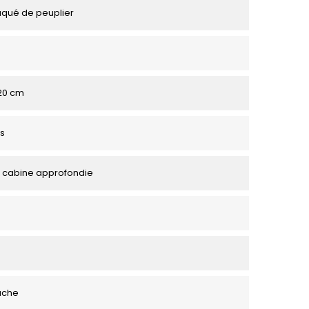
aqué de peuplier
120 cm
s
 cabine approfondie
uche