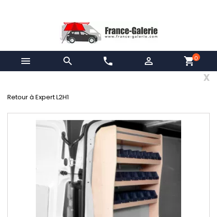
0


phone

shopping_cart
x
Retour à Expert L2H1