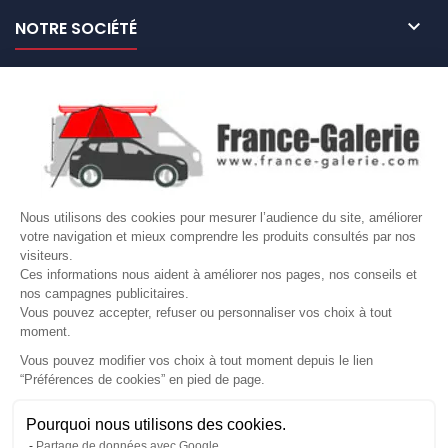

NOTRE SOCIÉTÉ

NOS MARQUES DE GALERIES

VOTRE COMPTE
Site protégé par reCAPTCHA.
Vie privée
-
Termes
Nous utilisons des cookies pour mesurer l’audience du site, améliorer
LETTRE D'INFORMATIONS
votre navigation et mieux comprendre les produits consultés par nos
visiteurs.
Ces informations nous aident à améliorer nos pages, nos conseils et
nos campagnes publicitaires.
Vous pouvez accepter, refuser ou personnaliser vos choix à tout
SUIVEZ-NOUS
moment.
Vous pouvez modifier vos choix à tout moment depuis le lien
“Préférences de cookies” en pied de page.
Gérer mes cookies
Pourquoi nous utilisons des cookies.
© Copyright 2026 France Galerie. Tous droits reservés.
Partage de données avec Google