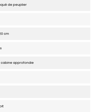
aqué de peuplier
120 cm
s
 cabine approfondie
oit