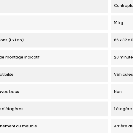
Contrepl
19 kg
ns (L x l x h)
66 x 32 x 
e montage indicatif
20 minute
tibilité
Véhicules
avec bacs
Non
 d'étagères
1 étagère
onnement du meuble
Arrière dr