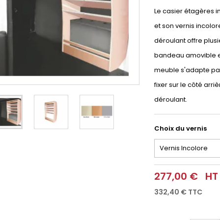
Le casier étagères i
et son vernis incolor
déroulant offre plusi
bandeau amovible et
meuble s'adapte parf
fixer sur le côté arri
déroulant.
Choix du vernis
277,00 €
HT
332,40 €
TTC