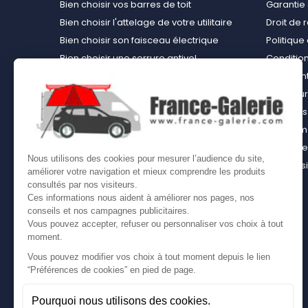
Bien choisir vos barres de toit
Garantie 
Bien choisir l'attelage de votre utilitaire
Droit de 
Bien choisir son faisceau électrique
Politiqu
Bien choisir une serrure antivol
Conditions
Bien choisir une tente de toit
Paiement
Choisir le kit d’aménagement loisirs
Rembours
démontable idéal
À propos 
Bien choisir un kit d’habillage bois ou un
équipemen
casier bois pour son utilitaire
Contact
Nous utilisons des cookies pour mesurer l’audience du site,
Bien choisir son coffre sur attelage
Plan du s
améliorer votre navigation et mieux comprendre les produits
Comment bien choisir son coffre de toit
consultés par nos visiteurs.
Ces informations nous aident à améliorer nos pages, nos
conseils et nos campagnes publicitaires.
Vous pouvez accepter, refuser ou personnaliser vos choix à tout
moment.
Vous pouvez modifier vos choix à tout moment depuis le lien
“Préférences de cookies” en pied de page.
Pourquoi nous utilisons des cookies.