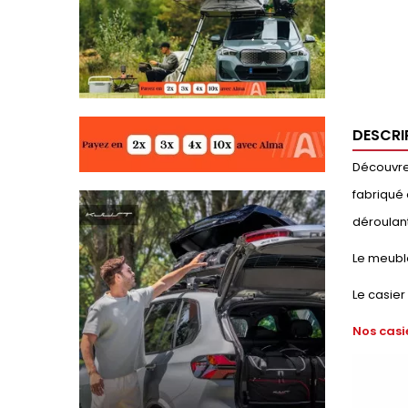
DESCRI
Découvrez
fabriqué 
déroulant
Le meubl
Le casier
Nos casi