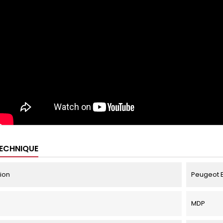
TECHNIQUE
tion
Peugeot Ex
MDP