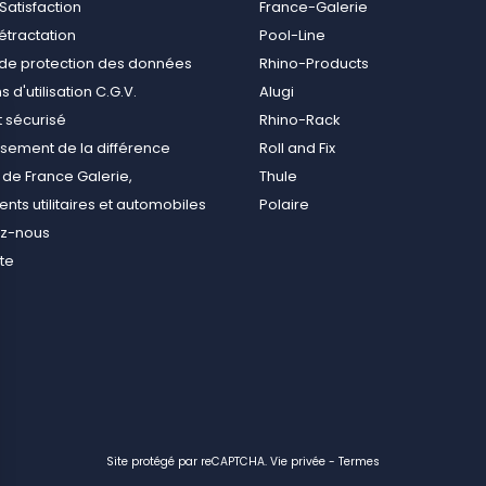
Satisfaction
France-Galerie
rétractation
Pool-Line
e de protection des données
Rhino-Products
 d'utilisation C.G.V.
Alugi
 sécurisé
Rhino-Rack
ement de la différence
Roll and Fix
de France Galerie,
Thule
ts utilitaires et automobiles
Polaire
ez-nous
ite
Site protégé par reCAPTCHA.
Vie privée
-
Termes