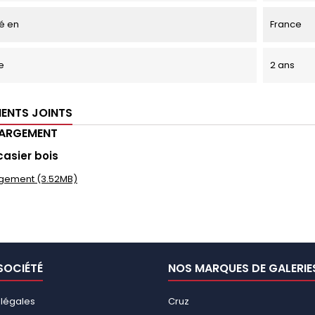
é en
France
e
2 ans
ENTS JOINTS
HARGEMENT
casier bois
gement (3.52MB)
SOCIÉTÉ
NOS MARQUES DE GALERIE
 légales
Cruz