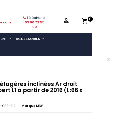
Téléphone :
0

shopping_cart
ie.com
03 66 72 55
09
MENT
ACCESSOIRES
x
 étagères inclinées Ar droit
rt L1 à partir de 2016 (L:66 x
)
-CRE-412
Marque
MDP