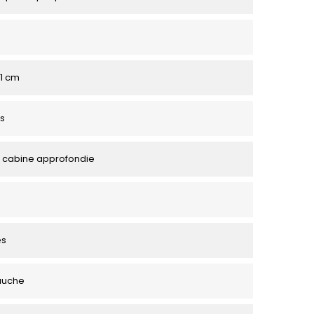
81 cm
s
 cabine approfondie
es
auche