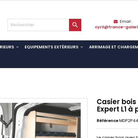
Email :

cyril@france-galer
RIEURS
EQUIPEMENTS EXTÉRIEURS
ARRIMAGE ET CHARGE
Casier boi
Expert L1 à 
Référence
MDP2P44
Le casier bois avec