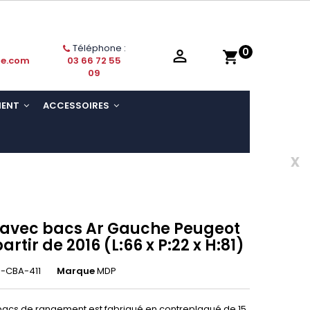
Téléphone :
0

shopping_cart
ie.com
03 66 72 55
09
MENT
ACCESSOIRES
x
s avec bacs Ar Gauche Peugeot
partir de 2016 (L:66 x P:22 x H:81)
-CBA-411
Marque
MDP
 bacs de rangement est fabriqué en contreplaqué de 15