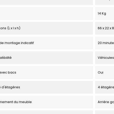
14 Kg
ns (L x l x h)
66 x 22 x 
e montage indicatif
20 minute
tibilité
Véhicules
avec bacs
Oui
 d'étagères
4 étagèr
onnement du meuble
Arrière g