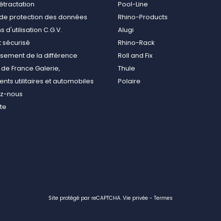
rétractation
Pool-Line
e de protection des données
Rhino-Products
 d'utilisation C.G.V.
Alugi
 sécurisé
Rhino-Rack
ement de la différence
Roll and Fix
de France Galerie,
Thule
ts utilitaires et automobiles
Polaire
ez-nous
ite
Site protégé par reCAPTCHA.
Vie privée
-
Termes