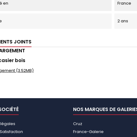
é en
France
e
2 ans
ENTS JOINTS
HARGEMENT
casier bois
gement (3.52MB)
SOCIÉTÉ
NOS MARQUES DE GALERIE
 légales
Cruz
Satisfaction
France-Galerie