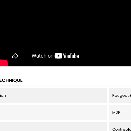
TECHNIQUE
tion
Peugeot Ex
MDP
Contrepl