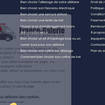
Bien choisir l'attelage de votre utilitaire
Droit de 
Bien choisir son faisceau électrique
Politiqu
Bien choisir une serrure antivol
Conditions
Bien choisir une tente de toit
Paiement
Choisir le kit d’aménagement loisirs
Rembours
démontable idéal
À propos 
Bien choisir un kit d’habillage bois ou un
équipemen
casier bois pour son utilitaire
Contact
Nous utilisons des cookies pour mesurer l’audience du site,
Bien choisir son coffre sur attelage
Plan du s
améliorer votre navigation et mieux comprendre les produits
Comment bien choisir son coffre de toit
consultés par nos visiteurs.
Ces informations nous aident à améliorer nos pages, nos
conseils et nos campagnes publicitaires.
Vous pouvez accepter, refuser ou personnaliser vos choix à tout
moment.
Vous pouvez modifier vos choix à tout moment depuis le lien
“Préférences de cookies” en pied de page.
Pourquoi nous utilisons des cookies.
Partage de données avec Google