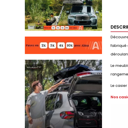
DESCRI
Découvrez
fabriqué 
déroulant
Le meuble
rangemen
Le casier
Nos casi