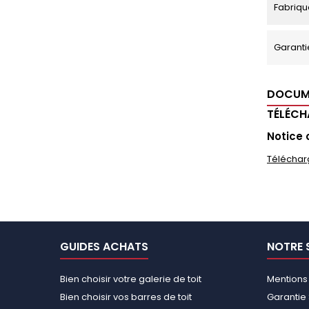
Fabriqu
Garanti
DOCUM
TÉLÉC
Notice 
Téléchar
GUIDES ACHATS
NOTRE 
Bien choisir votre galerie de toit
Mentions
Bien choisir vos barres de toit
Garantie 