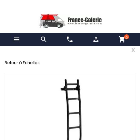
0


phone

shopping_cart
x
Retour à Echelles