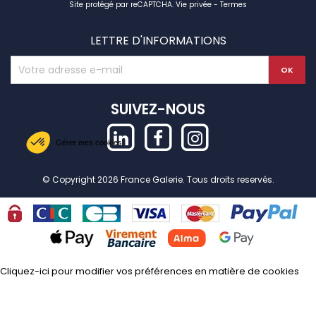
Site protégé par reCAPTCHA.
Vie privée
-
Termes
LETTRE D'INFORMATIONS
SUIVEZ-NOUS
Gérer mes cookies
© Copyright 2026 France Galerie. Tous droits reservés.
Cliquez-ici pour modifier vos préférences en matière de cookies
Axeptio consent
Plateforme de Gestion du Consentement : Personnalisez vos Options
Notre plateforme vous permet d'adapter et de gérer vos paramètres de confide