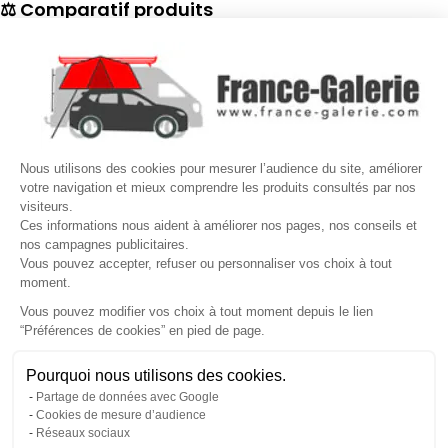
⚖ Comparatif produits
×
📋 Fiche technique
×
☎
Demander un rappel
×
Nous utilisons des cookies pour mesurer l’audience du site, améliorer
Nos conseillers vous rappellent du
Lundi au Vendredi
de
8h30 à
votre navigation et mieux comprendre les produits consultés par nos
visiteurs.
17h30
.
Ces informations nous aident à améliorer nos pages, nos conseils et
nos campagnes publicitaires.
Nom
*
Prénom
*
Vous pouvez accepter, refuser ou personnaliser vos choix à tout
moment.
Téléphone
*
Vous pouvez modifier vos choix à tout moment depuis le lien
“Préférences de cookies” en pied de page.
Gérer mes cookies
Jour souhaité
Besoin d'aide ?
Une question ? Nous sommes là pour vous accompagner
Pourquoi nous utilisons des cookies.
Créneau
Message
(facultatif)
Partage de données avec Google
Non, merci
Oui, volontiers
Cookies de mesure d’audience
Réseaux sociaux