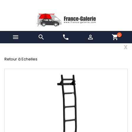
0


phone

shopping_cart
x
Retour à Echelles