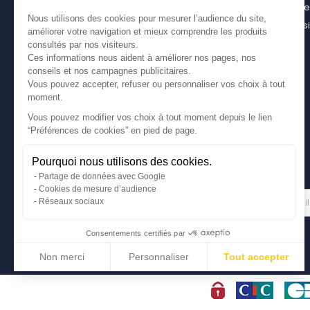
casier bois pour son utilitaire
Contact
Nous utilisons des cookies pour mesurer l’audience du site,
Bien choisir son coffre sur attelage
Plan du s
améliorer votre navigation et mieux comprendre les produits
Comment bien choisir son coffre de toit
consultés par nos visiteurs.
Ces informations nous aident à améliorer nos pages, nos
conseils et nos campagnes publicitaires.
Vous pouvez accepter, refuser ou personnaliser vos choix à tout
moment.
Vous pouvez modifier vos choix à tout moment depuis le lien
“Préférences de cookies” en pied de page.
Pourquoi nous utilisons des cookies.
Partage de données avec Google
Cookies de mesure d’audience
Gérer mes cookies
LETTRE D'INFORMATIONS
Réseaux sociaux
Consentements certifiés par
Non merci
Personnaliser
Tout accepter
Axeptio consent
Plateforme de Gestion du Consentement : Personnalisez vos Options
Notre plateforme vous permet d'adapter et de gérer vos paramètres de conf