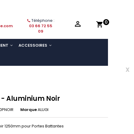
Téléphone :
0

shopping_cart
ie.com
03 66 72 55
09
MENT
ACCESSOIRES
x
e - Aluminium Noir
0PNOIR
Marque
ALUGI
oir 1250mm pour Portes Battantes