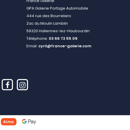
France Galerie
GPA Galerie Portage Automobile
444 rue des Bourreliers
Zac du Moulin Lamblin
59320 Hallennes-lez-Haubourdin
Téléphone:
03 66 72 55 09
Email:
cyril@france-galerie.com
alisez vos préférences pour contrôler la manière dont vos informations sont m