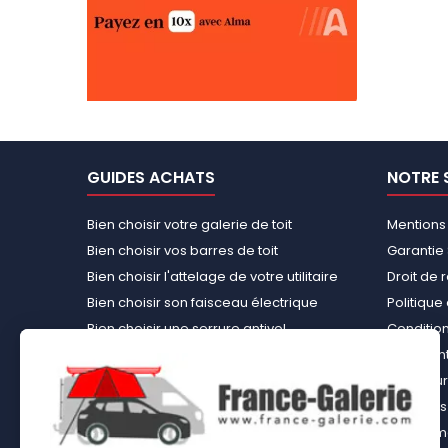
GUIDES ACHATS
NOTRE 
Bien choisir votre galerie de toit
Mentions
Bien choisir vos barres de toit
Garantie 
Bien choisir l'attelage de votre utilitaire
Droit de 
Bien choisir son faisceau électrique
Politiqu
Bien choisir une serrure antivol
Conditions
Bien choisir une tente de toit
Paiement
Choisir le kit d’aménagement loisirs
Rembours
démontable idéal
À propos 
Bien choisir un kit d’habillage bois ou un
équipemen