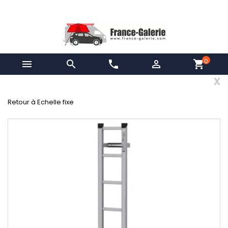
0


phone

shopping_cart
x
Retour à Echelle fixe