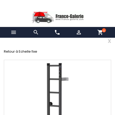
0


phone

shopping_cart
x
Retour à Echelle fixe