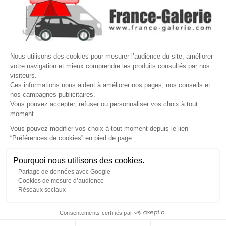

VOTRE COMPTE
Site protégé par reCAPTCHA.
Vie privée
-
Termes
Nous utilisons des cookies pour mesurer l’audience du site, améliorer
votre navigation et mieux comprendre les produits consultés par nos
LETTRE D'INFORMATIONS
visiteurs.
Ces informations nous aident à améliorer nos pages, nos conseils et
nos campagnes publicitaires.
Vous pouvez accepter, refuser ou personnaliser vos choix à tout
moment.
SUIVEZ-NOUS
Vous pouvez modifier vos choix à tout moment depuis le lien
“Préférences de cookies” en pied de page.
Gérer mes cookies
Pourquoi nous utilisons des cookies.
© Copyright 2026 France Galerie. Tous droits reservés.
Partage de données avec Google
Cookies de mesure d’audience
Réseaux sociaux
Consentements certifiés par