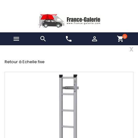
0


phone

shopping_cart
x
Retour à Echelle fixe