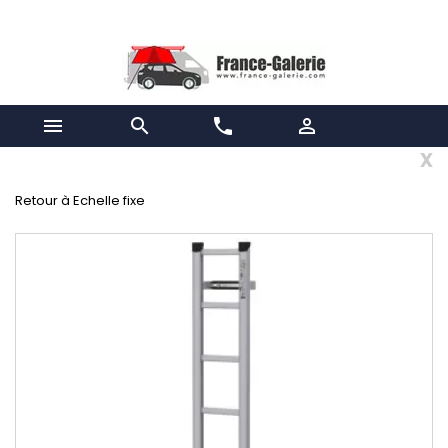


phone

x
Retour à Echelle fixe