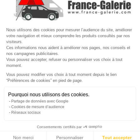

VOTRE COMPTE
Site protégé par reCAPTCHA.
Vie privée
-
Termes
Nous utilisons des cookies pour mesurer l’audience du site, améliorer
votre navigation et mieux comprendre les produits consultés par nos
LETTRE D'INFORMATIONS
visiteurs.
Ces informations nous aident à améliorer nos pages, nos conseils et
nos campagnes publicitaires.
Vous pouvez accepter, refuser ou personnaliser vos choix à tout
moment.
SUIVEZ-NOUS
Vous pouvez modifier vos choix à tout moment depuis le lien
“Préférences de cookies” en pied de page.
Gérer mes cookies
Pourquoi nous utilisons des cookies.
© Copyright 2026 France Galerie. Tous droits reservés.
Partage de données avec Google
Cookies de mesure d’audience
Réseaux sociaux
Consentements certifiés par
Non merci
Personnaliser
Tout accepter
Cliquez-ici pour modifier vos préférences en matière de cookies