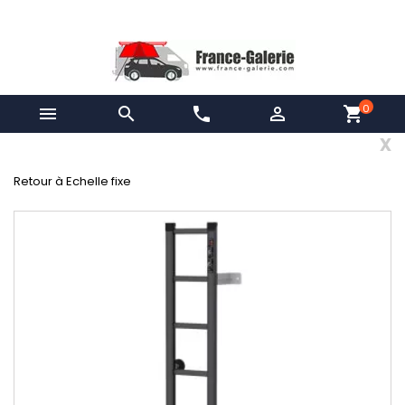
0


phone

shopping_cart
x
Retour à Echelle fixe