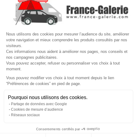

VOTRE COMPTE
Site protégé par reCAPTCHA.
Vie privée
-
Termes
Nous utilisons des cookies pour mesurer l’audience du site, améliorer
votre navigation et mieux comprendre les produits consultés par nos
LETTRE D'INFORMATIONS
visiteurs.
Ces informations nous aident à améliorer nos pages, nos conseils et
nos campagnes publicitaires.
Vous pouvez accepter, refuser ou personnaliser vos choix à tout
moment.
SUIVEZ-NOUS
Vous pouvez modifier vos choix à tout moment depuis le lien
“Préférences de cookies” en pied de page.
Gérer mes cookies
Pourquoi nous utilisons des cookies.
© Copyright 2026 France Galerie. Tous droits reservés.
Partage de données avec Google
Cookies de mesure d’audience
Réseaux sociaux
Consentements certifiés par