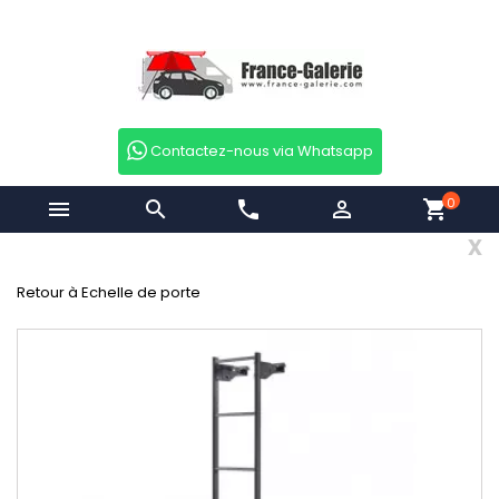
Contactez-nous via Whatsapp
0


phone

shopping_cart
x
Retour à Echelle de porte