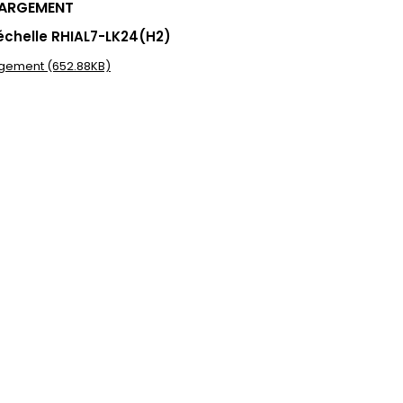
HARGEMENT
échelle RHIAL7-LK24(H2)
gement (652.88KB)