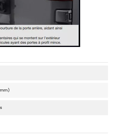
 (mm)
s