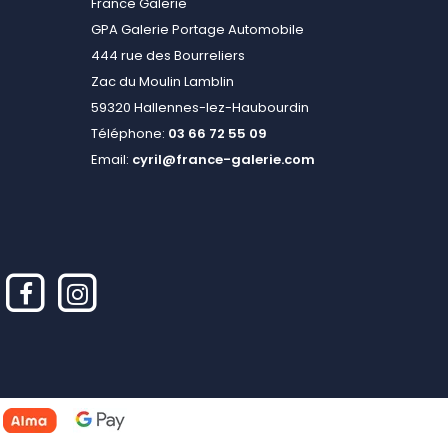
France Galerie
GPA Galerie Portage Automobile
444 rue des Bourreliers
Zac du Moulin Lamblin
59320 Hallennes-lez-Haubourdin
Téléphone:
03 66 72 55 09
Email:
cyril@france-galerie.com
alisez vos préférences pour contrôler la manière dont vos informations sont m