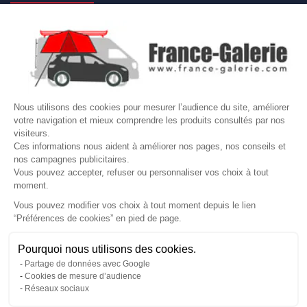

NOS MARQUES DE GALERIES

VOTRE COMPTE
Site protégé par reCAPTCHA.
Vie privée
-
Termes
Nous utilisons des cookies pour mesurer l’audience du site, améliorer
votre navigation et mieux comprendre les produits consultés par nos
LETTRE D'INFORMATIONS
visiteurs.
Ces informations nous aident à améliorer nos pages, nos conseils et
nos campagnes publicitaires.
Vous pouvez accepter, refuser ou personnaliser vos choix à tout
moment.
SUIVEZ-NOUS
Vous pouvez modifier vos choix à tout moment depuis le lien
“Préférences de cookies” en pied de page.
Gérer mes cookies
Pourquoi nous utilisons des cookies.
Partage de données avec Google
© Copyright 2026 France Galerie. Tous droits reservés.
Cookies de mesure d’audience
Réseaux sociaux