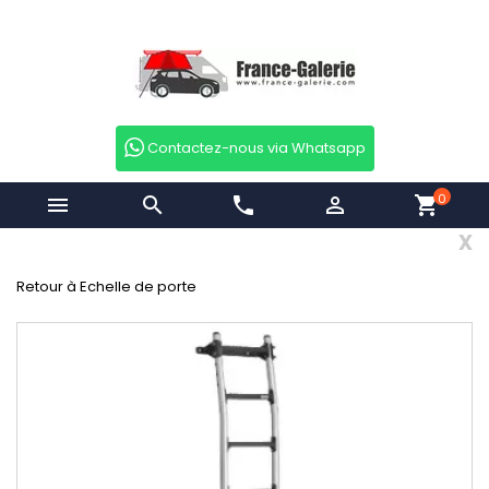
Contactez-nous via Whatsapp
0


phone

shopping_cart
x
Retour à Echelle de porte