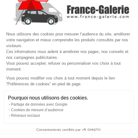

VOTRE COMPTE
Site protégé par reCAPTCHA.
Vie privée
-
Termes
Nous utilisons des cookies pour mesurer l’audience du site, améliorer
votre navigation et mieux comprendre les produits consultés par nos
LETTRE D'INFORMATIONS
visiteurs.
Ces informations nous aident à améliorer nos pages, nos conseils et
nos campagnes publicitaires.
Vous pouvez accepter, refuser ou personnaliser vos choix à tout
moment.
SUIVEZ-NOUS
Vous pouvez modifier vos choix à tout moment depuis le lien
“Préférences de cookies” en pied de page.
Gérer mes cookies
Pourquoi nous utilisons des cookies.
© Copyright 2026 France Galerie. Tous droits reservés.
Partage de données avec Google
Cookies de mesure d’audience
Réseaux sociaux
Consentements certifiés par