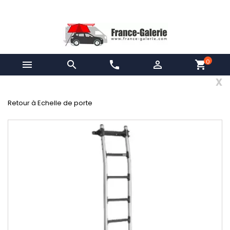
0


phone

shopping_cart
x
Retour à Echelle de porte