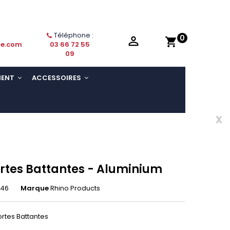
Téléphone :
0

shopping_cart
ie.com
03 66 72 55
09
MENT
ACCESSOIRES
x
ortes Battantes - Aluminium
K46
Marque
Rhino Products
ortes Battantes