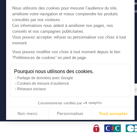
casier bois pour son utilitaire
Contact
Nous utilisons des cookies pour mesurer l’audience du site,
Bien choisir son coffre sur attelage
Plan du s
améliorer votre navigation et mieux comprendre les produits
Comment bien choisir son coffre de toit
consultés par nos visiteurs.
Ces informations nous aident à améliorer nos pages, nos
conseils et nos campagnes publicitaires.
Vous pouvez accepter, refuser ou personnaliser vos choix à tout
moment.
Vous pouvez modifier vos choix à tout moment depuis le lien
“Préférences de cookies” en pied de page.
Pourquoi nous utilisons des cookies.
Partage de données avec Google
Cookies de mesure d’audience
Gérer mes cookies
LETTRE D'INFORMATIONS
Réseaux sociaux
Consentements certifiés par
Non merci
Personnaliser
Tout accepter
Axeptio consent
Plateforme de Gestion du Consentement : Personnalisez vos Options
Notre plateforme vous permet d'adapter et de gérer vos paramètres de conf