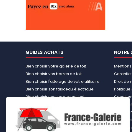
GUIDES ACHATS
NOTRE 
Bien choisir votre galerie de toit
Mentions
Bien choisir vos barres de toit
Garantie 
Bien choisir l'attelage de votre utilitaire
Droit de 
Bien choisir son faisceau électrique
Politiqu
Bien choisir une serrure antivol
Conditions
Bien choisir une tente de toit
Paiement
Choisir le kit d’aménagement loisirs
Rembours
démontable idéal
À propos 
Bien choisir un kit d’habillage bois ou un
équipemen