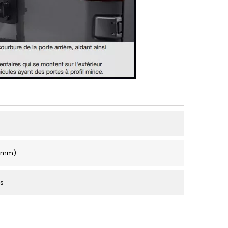
 (mm)
s