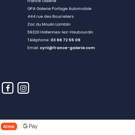
France Galerie
GPA Galerie Portage Automobile
444 rue des Bourreliers
Zac du Moulin Lamblin
59320 Hallennes-lez-Haubourdin
Téléphone:
03 66 72 55 09
Email:
cyril@france-galerie.com
alisez vos préférences pour contrôler la manière dont vos informations sont m