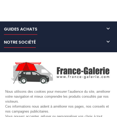

GUIDES ACHATS

NOTRE SOCIÉTÉ

NOS MARQUES DE GALERIES

VOTRE COMPTE
Site protégé par reCAPTCHA.
Vie privée
-
Termes
Nous utilisons des cookies pour mesurer l’audience du site, améliorer
LETTRE D'INFORMATIONS
votre navigation et mieux comprendre les produits consultés par nos
visiteurs.
Ces informations nous aident à améliorer nos pages, nos conseils et
nos campagnes publicitaires.
Vous pouvez accepter, refuser ou personnaliser vos choix à tout