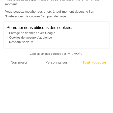
SUIVEZ-NOUS
moment.
Vous pouvez modifier vos choix à tout moment depuis le lien
“Préférences de cookies” en pied de page.
Gérer mes cookies
Pourquoi nous utilisons des cookies.
© Copyright 2026 France Galerie. Tous droits reservés.
Partage de données avec Google
Cookies de mesure d’audience
Réseaux sociaux
Consentements certifiés par
Non merci
Personnaliser
Tout accepter
Cliquez-ici pour modifier vos préférences en matière de cookies
Axeptio consent
Plateforme de Gestion du Consentement : Personnalisez vos Options
Notre plateforme vous permet d'adapter et de gérer vos paramètres de confide