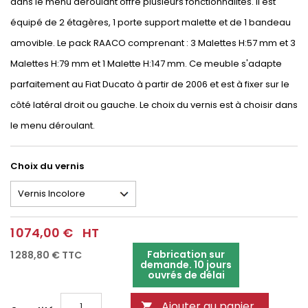
dans le menu déroulant offre plusieurs fonctionnalités. Il est
équipé de 2 étagères, 1 porte support malette et de 1 bandeau
amovible. Le pack RAACO comprenant : 3 Malettes H:57 mm et 3
Malettes H:79 mm et 1 Malette H:147 mm. Ce meuble s'adapte
parfaitement au Fiat Ducato à partir de 2006 et est à fixer sur le
côté latéral droit ou gauche. Le choix du vernis est à choisir dans
le menu déroulant.
Choix du vernis
1 074,00 €
HT
Fabrication sur
1 288,80 €
TTC
demande. 10 jours
ouvrés de délai
Ajouter au panier
