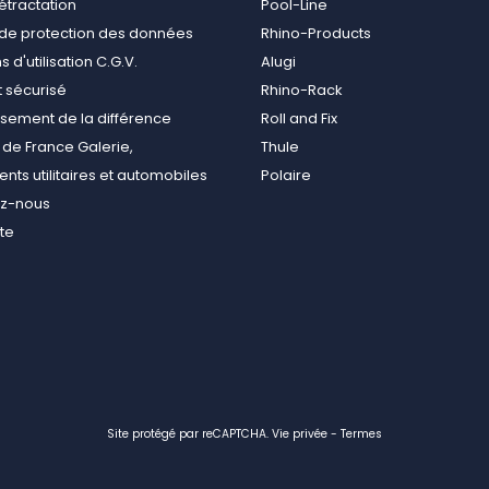
rétractation
Pool-Line
e de protection des données
Rhino-Products
 d'utilisation C.G.V.
Alugi
 sécurisé
Rhino-Rack
ement de la différence
Roll and Fix
de France Galerie,
Thule
ts utilitaires et automobiles
Polaire
ez-nous
ite
Site protégé par reCAPTCHA.
Vie privée
-
Termes