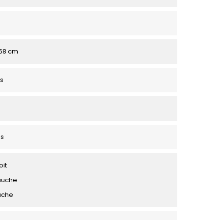
158 cm
s
es
oit
auche
uche