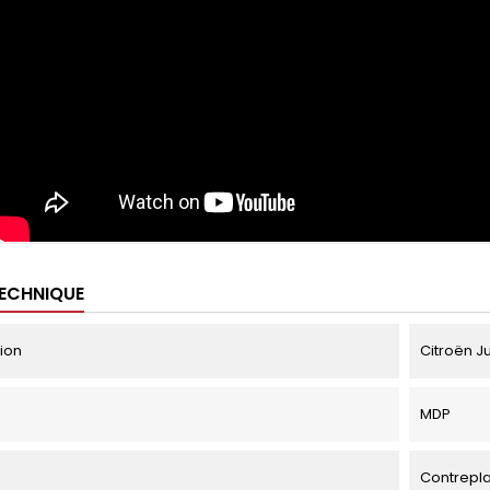
TECHNIQUE
tion
Citroën J
MDP
Contrepl