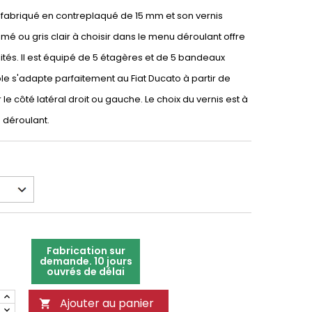
t fabriqué en contreplaqué de 15 mm et son vernis
umé ou gris clair à choisir dans le menu déroulant offre
lités. Il est équipé de 5 étagères et de 5 bandeaux
e s'adapte parfaitement au Fiat Ducato à partir de
r le côté latéral droit ou gauche. Le choix du vernis est à
u déroulant.
Fabrication sur
demande. 10 jours
ouvrés de délai
Ajouter au panier
