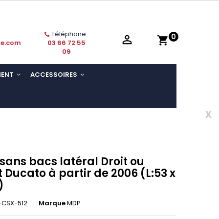
Téléphone :
0

shopping_cart
ie.com
03 66 72 55
09
MENT
ACCESSOIRES
x
 sans bacs latéral Droit ou
 Ducato à partir de 2006 (L:53 x
)
-CSX-512
Marque
MDP