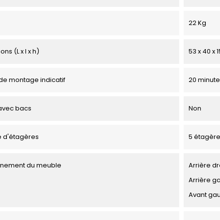
22 Kg
ns (L x l x h)
53 x 40 x 
e montage indicatif
20 minute
avec bacs
Non
 d'étagères
5 étagèr
onnement du meuble
Arrière dr
Arrière g
Avant ga