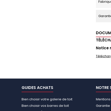
Fabriqu
Garanti
DOCUM
TÉLÉC
Notice 
Téléchar
GUIDES ACHATS
NOTRE 
Bien choisir votre galerie de toit
Mentions
Bien choisir vos barres de toit
Garantie 