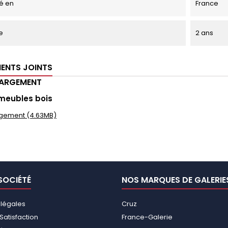
é en
France
e
2 ans
ENTS JOINTS
HARGEMENT
meubles bois
gement (4.63MB)
SOCIÉTÉ
NOS MARQUES DE GALERIE
 légales
Cruz
Satisfaction
France-Galerie