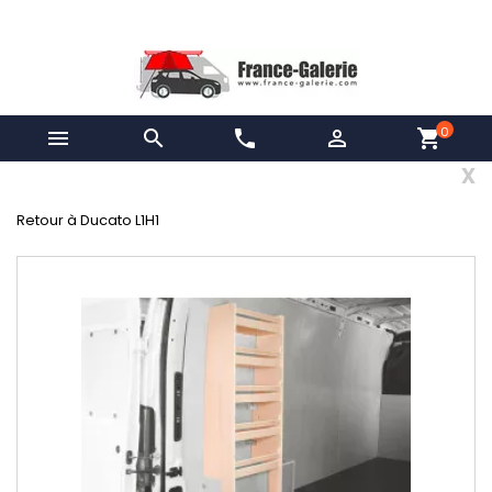
0


phone

shopping_cart
x
Retour à Ducato L1H1