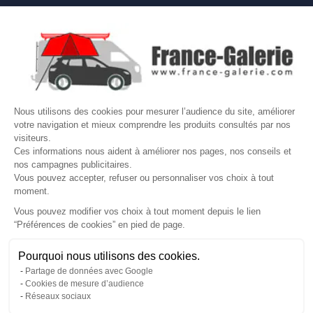

NOS MARQUES DE GALERIES

VOTRE COMPTE
Site protégé par reCAPTCHA.
Vie privée
-
Termes
Nous utilisons des cookies pour mesurer l’audience du site, améliorer
LETTRE D'INFORMATIONS
votre navigation et mieux comprendre les produits consultés par nos
visiteurs.
Ces informations nous aident à améliorer nos pages, nos conseils et
nos campagnes publicitaires.
Vous pouvez accepter, refuser ou personnaliser vos choix à tout
SUIVEZ-NOUS
moment.
Vous pouvez modifier vos choix à tout moment depuis le lien
“Préférences de cookies” en pied de page.
Gérer mes cookies
Pourquoi nous utilisons des cookies.
© Copyright 2026 France Galerie. Tous droits reservés.
Partage de données avec Google
Cookies de mesure d’audience
Réseaux sociaux