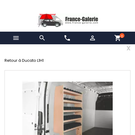
0


phone

shopping_cart
x
Retour à Ducato L1H1