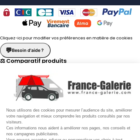
Cliquez-ici pour modifier vos préférences en matière de cookies
💬
Besoin d'aide ?
⚖ Comparatif produits
×
📋 Fiche technique
×
☎
Demander un rappel
×
Nous utilisons des cookies pour mesurer l’audience du site, améliorer
Nos conseillers vous rappellent du
Lundi au Vendredi
de
8h30 à
votre navigation et mieux comprendre les produits consultés par nos
visiteurs.
17h30
.
Ces informations nous aident à améliorer nos pages, nos conseils et
nos campagnes publicitaires.
Nom
*
Prénom
*
Vous pouvez accepter, refuser ou personnaliser vos choix à tout