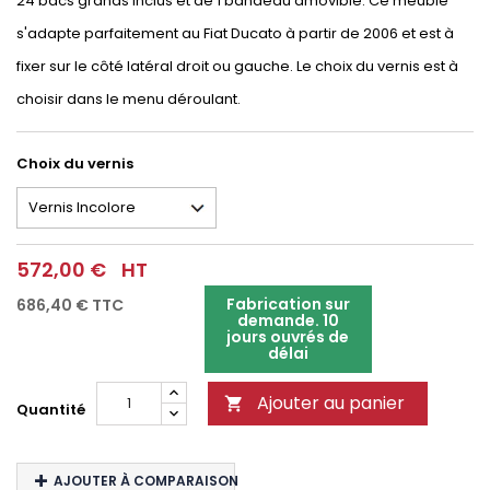
24 bacs grands inclus et de 1 bandeau amovible. Ce meuble
s'adapte parfaitement au Fiat Ducato à partir de 2006 et est à
fixer sur le côté latéral droit ou gauche. Le choix du vernis est à
choisir dans le menu déroulant.
Choix du vernis
572,00 €
HT
Fabrication sur
686,40 €
TTC
demande. 10
jours ouvrés de
délai
Ajouter au panier

Quantité
AJOUTER À COMPARAISON