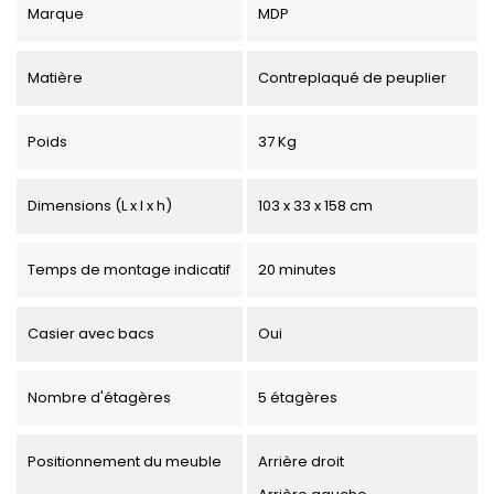
Marque
MDP
Matière
Contreplaqué de peuplier
Poids
37 Kg
Dimensions (L x l x h)
103 x 33 x 158 cm
Temps de montage indicatif
20 minutes
Casier avec bacs
Oui
Nombre d'étagères
5 étagères
Positionnement du meuble
Arrière droit