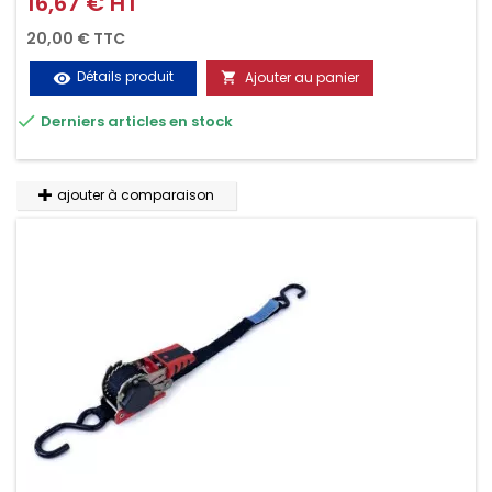
16,67 € HT
Prix
0.2M / 125daN), simple et rapide d'utilisation. Permet
20,00 € TTC
d'arrimer et de sécuriser vos chargements pendant le
Détails produit
Ajouter au panier
visibility

transport. Matière polyester très résistante aux UV et aux

Derniers articles en stock
variations de températures, n'absorbe pas l'eau.
ajouter à comparaison