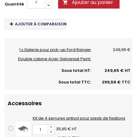
Ajouter au panier

Quantité
AJOUTER À COMPARAISON
1 x Galerie pour pick-up Ford Ranger
249,65 €
Double cabine Acier Galvanisé Peint:
Sous total HT:
249,65 € HT
Sous total TTC:
299,58 € TTC
Accessoires
Kit de 4 serrures antivol pour pieds de fixations
35,65 € HT