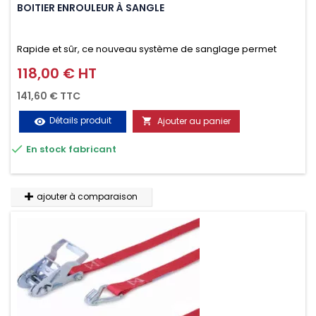
BOITIER ENROULEUR À SANGLE
Rapide et sûr, ce nouveau système de sanglage permet
d’arrimer le chargement sur la galerie en moins d’une
118,00 € HT
Prix
minute.
141,60 € TTC
Détails produit
Ajouter au panier
visibility


En stock fabricant
ajouter à comparaison