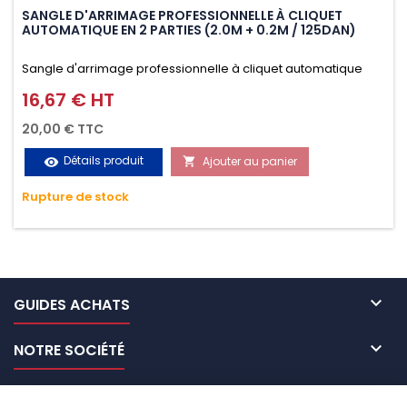
SANGLE D'ARRIMAGE PROFESSIONNELLE À CLIQUET
AUTOMATIQUE EN 2 PARTIES (2.0M + 0.2M / 125DAN)
Sangle d'arrimage professionnelle à cliquet automatique
avec crochet S en 2 parties (2.0M + 0.2M / 125daN), simple et
16,67 € HT
Prix
rapide d'utilisation. Permet d'arrimer et de sécuriser
20,00 € TTC
vos chargements pendant le transport. Matière polyester
Détails produit
Ajouter au panier
visibility

très résistante aux UV et aux variations de températures,
Rupture de stock
n'absorbe pas l'eau.

GUIDES ACHATS

NOTRE SOCIÉTÉ

NOS MARQUES DE GALERIES