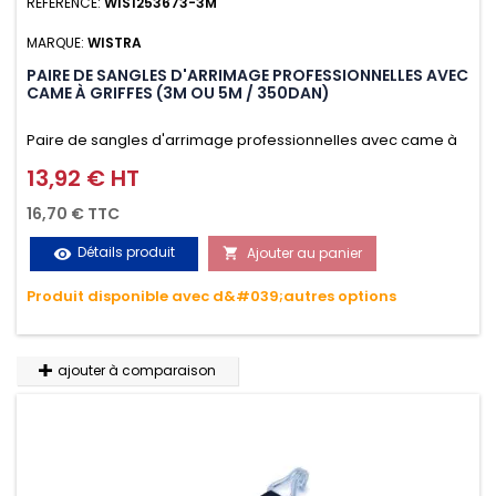
RÉFÉRENCE:
WIS1253673-3M
MARQUE:
WISTRA
PAIRE DE SANGLES D'ARRIMAGE PROFESSIONNELLES AVEC
CAME À GRIFFES (3M OU 5M / 350DAN)
Paire de sangles d'arrimage professionnelles avec came à
griffes (3M ou 5M / 350daN), simple et rapide d'utilisation.
13,92 € HT
Prix
Permet d'arrimer et de sécuriser vos chargements pendant
16,70 € TTC
le transport. Matière polyester très résistante aux UV et aux
Détails produit
Ajouter au panier
visibility

variations de températures, n'absorbe pas l'eau.
Produit disponible avec d&#039;autres options
ajouter à comparaison