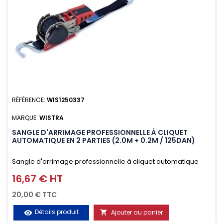
RÉFÉRENCE:
WIS1250337
MARQUE:
WISTRA
SANGLE D'ARRIMAGE PROFESSIONNELLE À CLIQUET
AUTOMATIQUE EN 2 PARTIES (2.0M + 0.2M / 125DAN)
Sangle d'arrimage professionnelle à cliquet automatique
avec crochet deux doigts soudés en J en 2 parties (2.0M +
16,67 € HT
Prix
0.2M / 125daN), simple et rapide d'utilisation. Permet
20,00 € TTC
d'arrimer et de sécuriser vos chargements pendant le
Détails produit
Ajouter au panier
visibility

transport. Matière polyester très résistante aux UV et aux