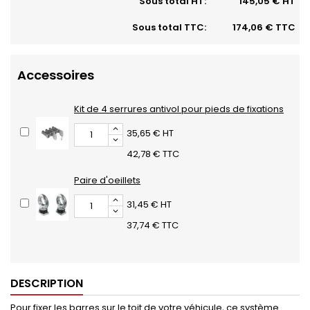
Sous total HT:
145,05 € HT
Sous total TTC:
174,06 € TTC
Accessoires
Kit de 4 serrures antivol pour pieds de fixations
35,65 € HT
42,78 € TTC
Paire d'oeillets
31,45 € HT
37,74 € TTC
DESCRIPTION
Pour fixer les barres sur le toit de votre véhicule, ce système