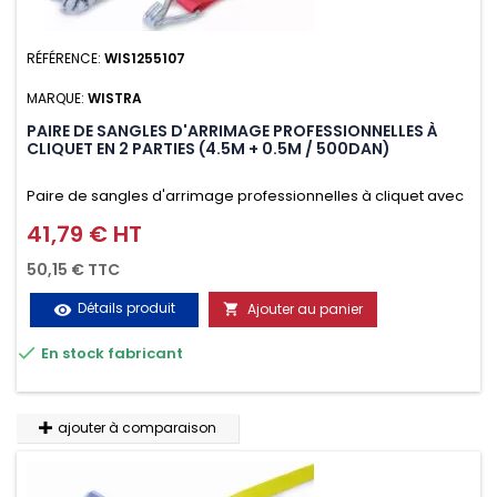
RÉFÉRENCE:
WIS1255107
MARQUE:
WISTRA
PAIRE DE SANGLES D'ARRIMAGE PROFESSIONNELLES À
CLIQUET EN 2 PARTIES (4.5M + 0.5M / 500DAN)
Paire de sangles d'arrimage professionnelles à cliquet avec
crochet en 2 parties (4.5M + 0.5M / 500daN), simple et rapide
41,79 € HT
Prix
d'utilisation. Permet d'arrimer et de sécuriser vos
50,15 € TTC
chargements pendant le transport. Matière polyester très
Détails produit
Ajouter au panier
visibility

résistante aux UV et aux variations de températures,

En stock fabricant
n'absorbe pas l'eau.
ajouter à comparaison