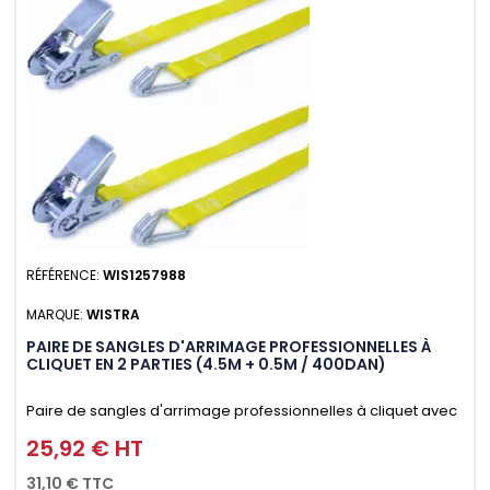
RÉFÉRENCE:
WIS1257988
MARQUE:
WISTRA
PAIRE DE SANGLES D'ARRIMAGE PROFESSIONNELLES À
CLIQUET EN 2 PARTIES (4.5M + 0.5M / 400DAN)
Paire de sangles d'arrimage professionnelles à cliquet avec
crochet en 2 parties (4.5M + 0.5M / 400daN), simple et rapide
25,92 € HT
Prix
d'utilisation. Permet d'arrimer et de sécuriser
31,10 € TTC