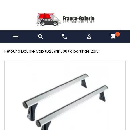
0


phone

shopping_cart
Retour à Double Cab (D23/NP300) à partir de 2015