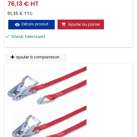
d'un seul geste aussi bien contre le vol que pendant le
76,13 € HT
Prix
transport. Référence vendue par paire.
91,35 € TTC
Détails produit
Ajouter au panier
visibility


Stock fabricant
ajouter à comparaison