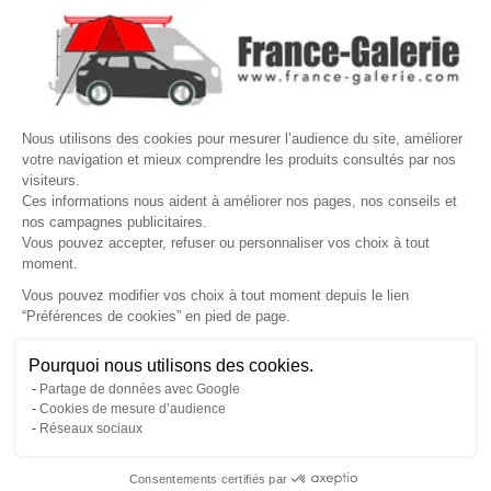

VOTRE COMPTE
Site protégé par reCAPTCHA.
Vie privée
-
Termes
Nous utilisons des cookies pour mesurer l’audience du site, améliorer
votre navigation et mieux comprendre les produits consultés par nos
LETTRE D'INFORMATIONS
visiteurs.
Ces informations nous aident à améliorer nos pages, nos conseils et
nos campagnes publicitaires.
Vous pouvez accepter, refuser ou personnaliser vos choix à tout
moment.
SUIVEZ-NOUS
Vous pouvez modifier vos choix à tout moment depuis le lien
“Préférences de cookies” en pied de page.
Gérer mes cookies
Besoin d'aide ?
Une question ? Nous sommes là pour vous accompagner
Pourquoi nous utilisons des cookies.
© Copyright 2026 France Galerie. Tous droits reservés.
Partage de données avec Google
Non, merci
Oui, volontiers
Cookies de mesure d’audience
Réseaux sociaux
Consentements certifiés par
💬
Besoin d'aide ?