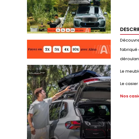
DESCRI
Découvrez
fabriqué 
déroulant
Le meubl
Le casier
Nos casi