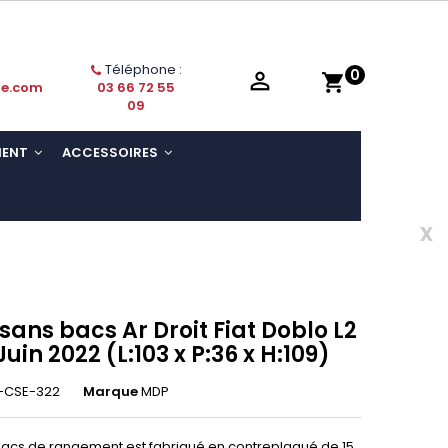
Téléphone :
0

shopping_cart
ie.com
03 66 72 55
09
MENT
ACCESSOIRES
x
sans bacs Ar Droit Fiat Doblo L2
Juin 2022 (L:103 x P:36 x H:109)
-CSE-322
Marque
MDP
 bacs de rangement est fabriqué en contreplaqué de 15