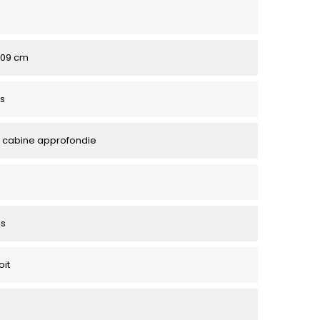
 109 cm
s
 cabine approfondie
es
oit