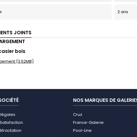
e
2 ans
ENTS JOINTS
HARGEMENT
casier bois
gement (3.52MB)
SOCIÉTÉ
NOS MARQUES DE GALERIE
 légales
Cruz
Satisfaction
France-Galerie
rétractation
Pool-Line