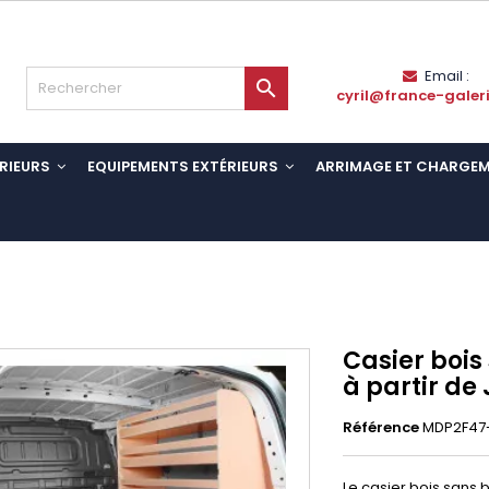
Email :

cyril@france-galer
RIEURS
EQUIPEMENTS EXTÉRIEURS
ARRIMAGE ET CHARGE
Casier bois 
à partir de 
Référence
MDP2F47
Le casier bois sans