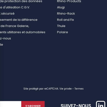
e de protection des données
Rhino-Products
 d'utilisation C.G.V.
Alugi
 sécurisé
Rhino-Rack
ement de la différence
Roll and Fix
de France Galerie,
Thule
ts utilitaires et automobiles
Polaire
ez-nous
ite
Site protégé par reCAPTCHA.
Vie privée
-
Termes
SUIVEZ-NOUS