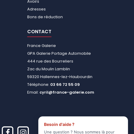
Avoirs
Adresses
Bons de réduction
CONTACT
France Galerie
GPA Galerie Portage Automobile
444 rue des Bourreliers
Zac du Moulin Lamblin
59320 Hallennes-lez-Haubourdin
Téléphone:
03 66 72 55 09
Email:
cyril@france-galerie.com
Besoin d'aide ?
Une question ? Nous sommes là pour