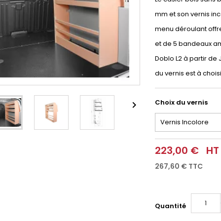
mm et son vernis inco
menu déroulant offre
et de 5 bandeaux am
Doblo L2 à partir de J
du vernis est à choi
Choix du vernis

223,00 €
HT
267,60 €
TTC
Quantité