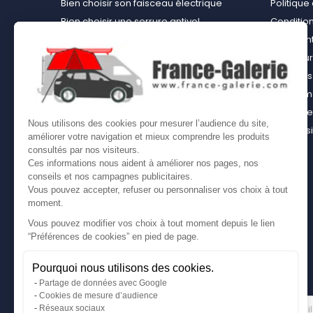
Bien choisir son faisceau électrique
Politiqu
Bien choisir une serrure antivol
Conditions
Bien choisir une tente de toit
Paiement
Choisir le kit d’aménagement loisirs
Rembours
démontable idéal
À propos 
Bien choisir un kit d’habillage bois ou un
équipemen
casier bois pour son utilitaire
Contact
Nous utilisons des cookies pour mesurer l’audience du site,
Bien choisir son coffre sur attelage
Plan du s
améliorer votre navigation et mieux comprendre les produits
Comment bien choisir son coffre de toit
consultés par nos visiteurs.
Ces informations nous aident à améliorer nos pages, nos
conseils et nos campagnes publicitaires.
Vous pouvez accepter, refuser ou personnaliser vos choix à tout
moment.
Vous pouvez modifier vos choix à tout moment depuis le lien
“Préférences de cookies” en pied de page.
Pourquoi nous utilisons des cookies.
Partage de données avec Google
Cookies de mesure d’audience
Gérer mes cookies
LETTRE D'INFORMATIONS
Réseaux sociaux