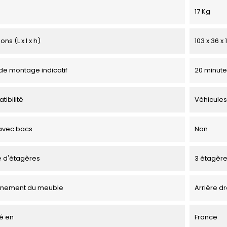
17 Kg
ns (L x l x h)
103 x 36 x
e montage indicatif
20 minute
tibilité
Véhicules
avec bacs
Non
 d'étagères
3 étagèr
onnement du meuble
Arrière dr
é en
France