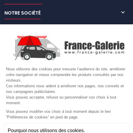

NOTRE SOCIÉTÉ

NOS MARQUES DE GALERIES

VOTRE COMPTE
Site protégé par reCAPTCHA.
Vie privée
-
Termes
Nous utilisons des cookies pour mesurer l’audience du site, améliorer
LETTRE D'INFORMATIONS
votre navigation et mieux comprendre les produits consultés par nos
visiteurs.
Ces informations nous aident à améliorer nos pages, nos conseils et
nos campagnes publicitaires.
Vous pouvez accepter, refuser ou personnaliser vos choix à tout
SUIVEZ-NOUS
moment.
Vous pouvez modifier vos choix à tout moment depuis le lien
“Préférences de cookies” en pied de page.
Gérer mes cookies
Pourquoi nous utilisons des cookies.