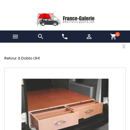
0


phone

shopping_cart
x
Retour à Doblo L1H1