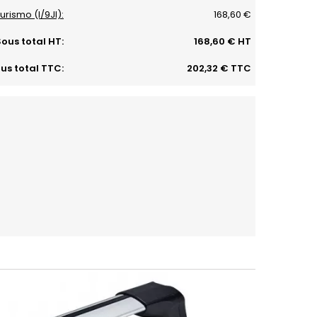
rismo (I/9JI):
168,60 €
ous total HT:
168,60 € HT
us total TTC:
202,32 € TTC