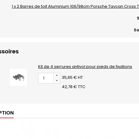
1 x 2 Barres de toit Aluminium 106/98cm Porsche Taycan Cross Tu
S
So
soires
Kit de 4 serrures antivol pour pieds de fixations
35,65 € HT
42,78 € TTC
PTION