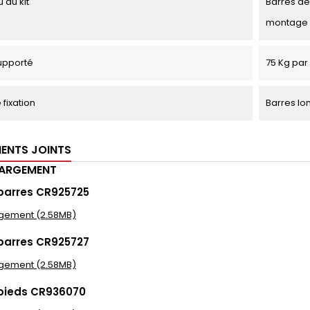
 du kit
Barres de 
montage
upporté
75 Kg par 
fixation
Barres lo
ENTS JOINTS
HARGEMENT
barres CR925725
gement (2.58MB)
barres CR925727
gement (2.58MB)
 pieds CR936070