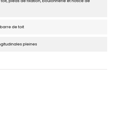
toit, pieds de fixation, boulonnerie et notice de
barre de toit
ngitudinales pleines