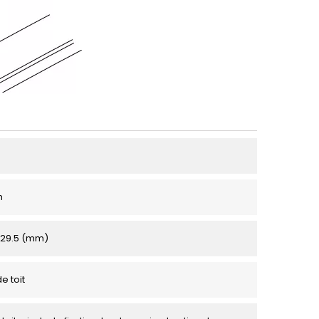
m
x 29.5 (mm)
e toit