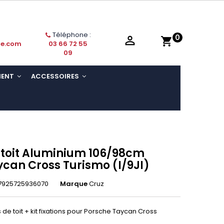
Téléphone :
0

shopping_cart
ie.com
03 66 72 55
09
MENT
ACCESSOIRES
 toit Aluminium 106/98cm
can Cross Turismo (I/9JI)
7925725936070
Marque
Cruz
de toit + kit fixations pour Porsche Taycan Cross